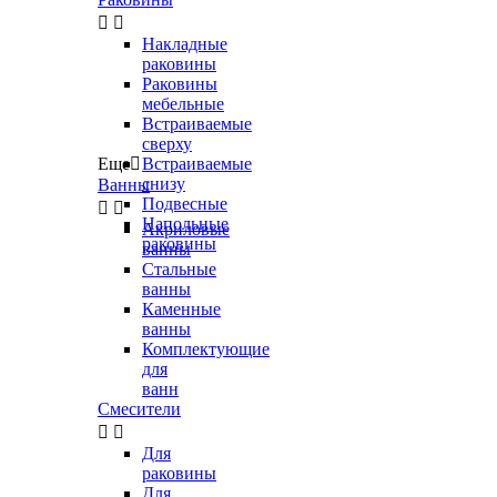


Накладные
раковины
Раковины
мебельные
Встраиваемые
сверху
Еще

Встраиваемые
снизу
Ванны
Подвесные


Напольные
Акриловые
раковины
ванны
Стальные
ванны
Каменные
ванны
Комплектующие
для
ванн
Смесители


Для
раковины
Для