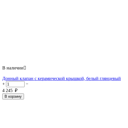
В наличии

Донный клапан с керамической крышкой, белый глянцевый
+
−
4 245
₽
В корзину