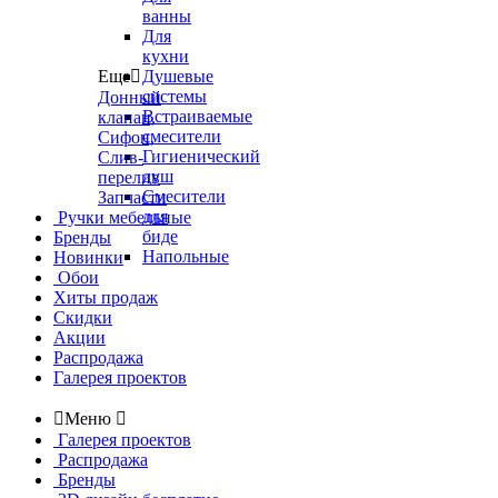
ванны
Для
кухни
Еще

Душевые
системы
Донный
Встраиваемые
клапан,
смесители
Сифон,
Гигиенический
Слив-
душ
перелив
Смесители
Запчасти
для
Ручки мебельные
биде
Бренды
Напольные
Новинки
Обои
Хиты продаж
Скидки
Акции
Распродажа
Галерея проектов

Меню

Галерея проектов
Распродажа
Бренды