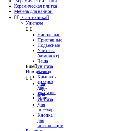
Керамический гранит
Керамическая плитка
Мебель для ванной


Сантехника

Унитазы


Напольные
Приставные
Подвесные
Унитазы
(комплект)
Чаша
Еще

унитаза
Бачки
Инсталляции
Крышки-


сиденья
Для
для
биде
унитазов
Для
Биде
унитаза
Для
писсуара
Кнопка
для
инсталляции
Раковины