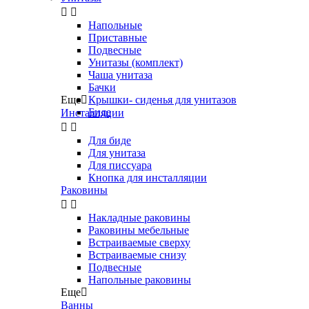


Напольные
Приставные
Подвесные
Унитазы (комплект)
Чаша унитаза
Бачки
Еще

Крышки- сиденья для унитазов
Биде
Инсталляции


Для биде
Для унитаза
Для писсуара
Кнопка для инсталляции
Раковины


Накладные раковины
Раковины мебельные
Встраиваемые сверху
Встраиваемые снизу
Подвесные
Напольные раковины
Еще

Ванны