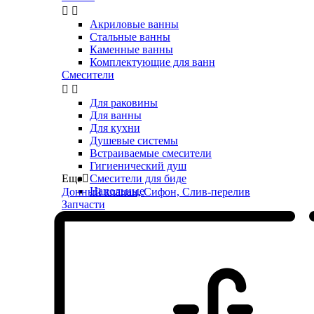


Акриловые ванны
Стальные ванны
Каменные ванны
Комплектующие для ванн
Смесители


Для раковины
Для ванны
Для кухни
Душевые системы
Встраиваемые смесители
Гигиенический душ
Еще

Смесители для биде
Напольные
Донный клапан, Сифон, Слив-перелив
Запчасти