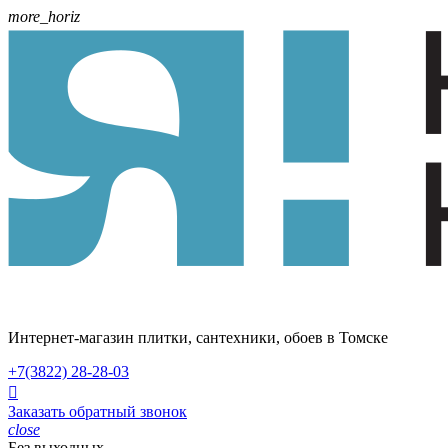
more_horiz
Интернет-магазин плитки, сантехники, обоев в Томске
+7(3822)
28-28-03

Заказать обратный звонок
close
Без выходных