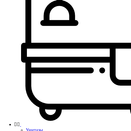


Унитазы