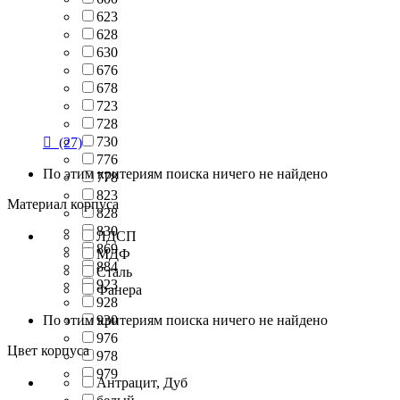
623
628
630
676
678
723
728
730

(27)
776
По этим критериям поиска ничего не найдено
778
823
Материал корпуса
828
830
ЛДСП
869
МДФ
884
Сталь
923
Фанера
928
По этим критериям поиска ничего не найдено
930
976
Цвет корпуса
978
979
Антрацит, Дуб