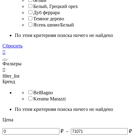
белый
Белый, Грецкий орех
Дуб феррара
Темное дерево
Ясень шимо/Белый
По этим критериям поиска ничего не найдено
Сбросить

Фильтры

filter_list
Бренд
BelBagno
Kerama Marazzi
По этим критериям поиска ничего не найдено
Цена
₽
–
₽