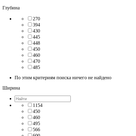
Глубина
270
394
430
445
448
450
460
470
485
По этим критериям поиска ничего не найдено
Ширина
1154
450
460
495
566
600