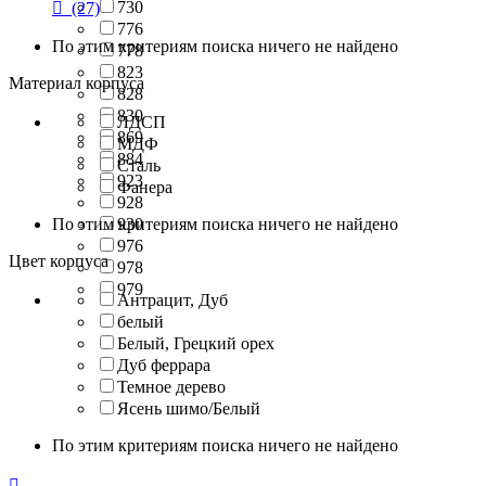
730

(27)
776
По этим критериям поиска ничего не найдено
778
823
Материал корпуса
828
830
ЛДСП
869
МДФ
884
Сталь
923
Фанера
928
По этим критериям поиска ничего не найдено
930
976
Цвет корпуса
978
979
Антрацит, Дуб
белый
Белый, Грецкий орех
Дуб феррара
Темное дерево
Ясень шимо/Белый
По этим критериям поиска ничего не найдено
