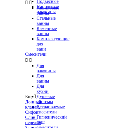
Подвесные


Напольные
Акриловые
раковины
ванны
Стальные
ванны
Каменные
ванны
Комплектующие
для
ванн
Смесители


Для
раковины
Для
ванны
Для
кухни
Еще

Душевые
системы
Донный
Встраиваемые
клапан,
смесители
Сифон,
Гигиенический
Слив-
душ
перелив
Смесители
Запчасти