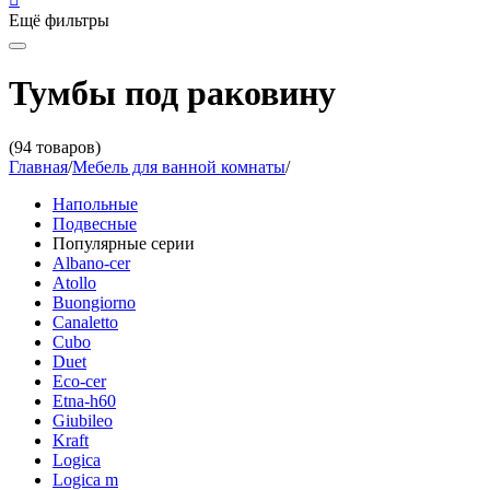
Ещё фильтры
Тумбы под раковину
(94 товаров)
Главная
/
Мебель для ванной комнаты
/
Напольные
Подвесные
Популярные серии
Albano-cer
Atollo
Buongiorno
Canaletto
Cubo
Duet
Eco-cer
Etna-h60
Giubileo
Kraft
Logica
Logica m