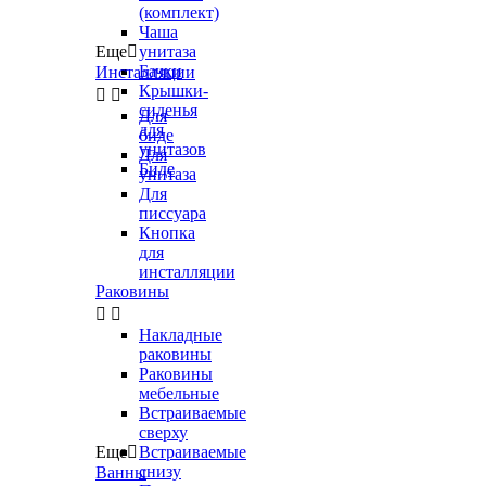
(комплект)
Чаша
Еще

унитаза
Бачки
Инсталляции
Крышки-


сиденья
Для
для
биде
унитазов
Для
Биде
унитаза
Для
писсуара
Кнопка
для
инсталляции
Раковины


Накладные
раковины
Раковины
мебельные
Встраиваемые
сверху
Еще

Встраиваемые
снизу
Ванны