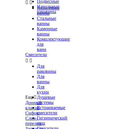
Подвесные


Напольные
Акриловые
раковины
ванны
Стальные
ванны
Каменные
ванны
Комплектующие
для
ванн
Смесители


Для
раковины
Для
ванны
Для
кухни
Еще

Душевые
системы
Донный
Встраиваемые
клапан,
смесители
Сифон,
Гигиенический
Слив-
душ
перелив
Смесители
Запчасти