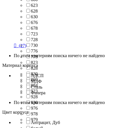
623
628
630
676
678
723
728
730

(27)
776
По этим критериям поиска ничего не найдено
778
823
Материал корпуса
828
830
ЛДСП
869
МДФ
884
Сталь
923
Фанера
928
По этим критериям поиска ничего не найдено
930
976
Цвет корпуса
978
979
Антрацит, Дуб