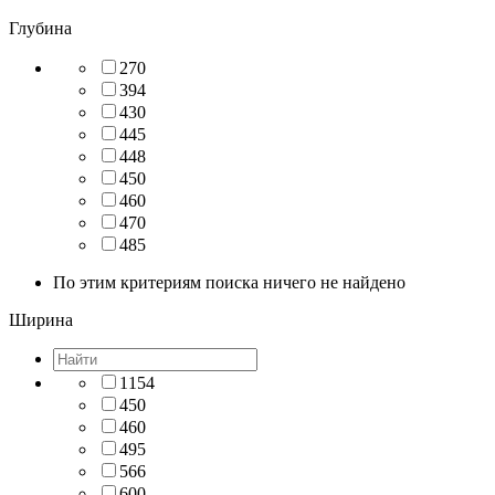
Глубина
270
394
430
445
448
450
460
470
485
По этим критериям поиска ничего не найдено
Ширина
1154
450
460
495
566
600