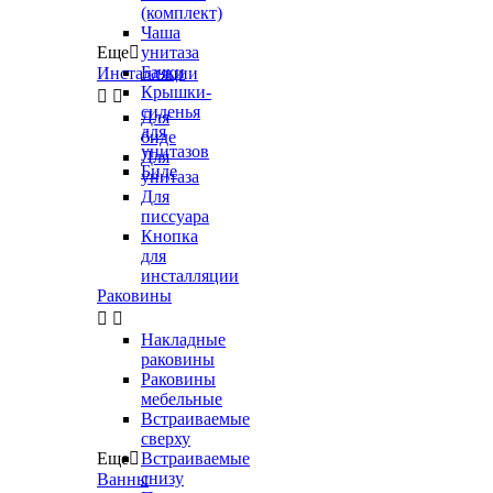
(комплект)
Чаша
Еще

унитаза
Бачки
Инсталляции
Крышки-


сиденья
Для
для
биде
унитазов
Для
Биде
унитаза
Для
писсуара
Кнопка
для
инсталляции
Раковины


Накладные
раковины
Раковины
мебельные
Встраиваемые
сверху
Еще

Встраиваемые
снизу
Ванны