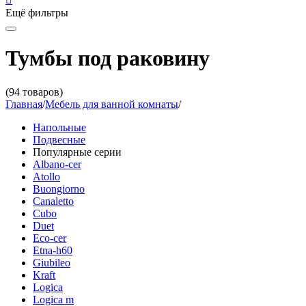
Ещё фильтры
Тумбы под раковину
(94 товаров)
Главная
/
Мебель для ванной комнаты
/
Напольные
Подвесные
Популярные серии
Albano-cer
Atollo
Buongiorno
Canaletto
Cubo
Duet
Eco-cer
Etna-h60
Giubileo
Kraft
Logica
Logica m