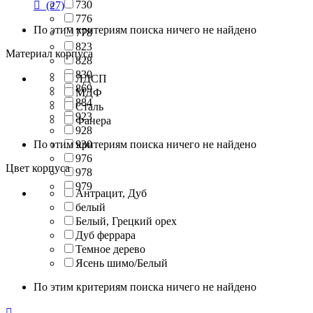
730

(27)
776
По этим критериям поиска ничего не найдено
778
823
Материал корпуса
828
830
ЛДСП
869
МДФ
884
Сталь
923
Фанера
928
По этим критериям поиска ничего не найдено
930
976
Цвет корпуса
978
979
Антрацит, Дуб
белый
Белый, Грецкий орех
Дуб феррара
Темное дерево
Ясень шимо/Белый
По этим критериям поиска ничего не найдено
