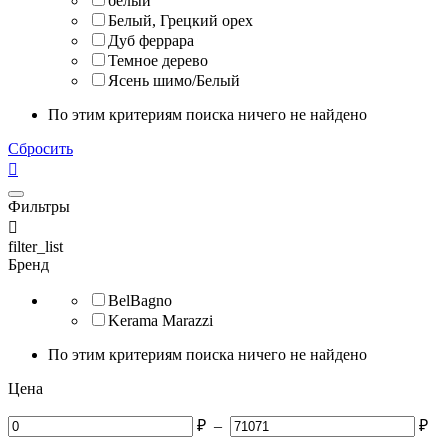
белый
Белый, Грецкий орех
Дуб феррара
Темное дерево
Ясень шимо/Белый
По этим критериям поиска ничего не найдено
Сбросить

Фильтры

filter_list
Бренд
BelBagno
Kerama Marazzi
По этим критериям поиска ничего не найдено
Цена
₽
–
₽