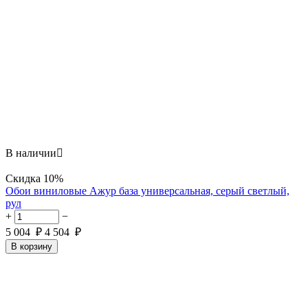
В наличии

Скидка
10%
Обои виниловые Ажур база универсальная, серый светлый,
рул
+
−
5 004
₽
4 504
₽
В корзину