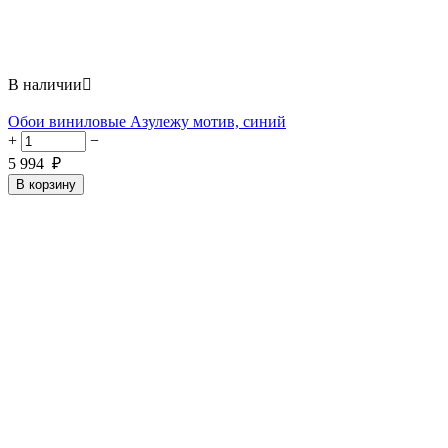
В наличии

Обои виниловые Азулежу мотив, синий
+
−
5 994
₽
В корзину