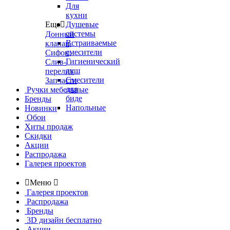
Для
кухни
Еще

Душевые
системы
Донный
Встраиваемые
клапан,
смесители
Сифон,
Гигиенический
Слив-
душ
перелив
Смесители
Запчасти
для
Ручки мебельные
биде
Бренды
Напольные
Новинки
Обои
Хиты продаж
Скидки
Акции
Распродажа
Галерея проектов

Меню

Галерея проектов
Распродажа
Бренды
3D дизайн бесплатно
Акции