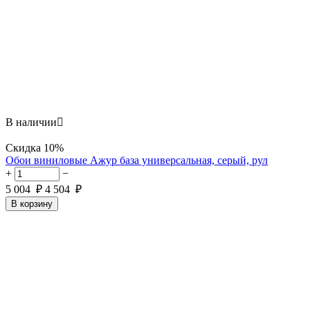
В наличии

Скидка
10%
Обои виниловые Ажур база универсальная, серый, рул
+
−
5 004
₽
4 504
₽
В корзину