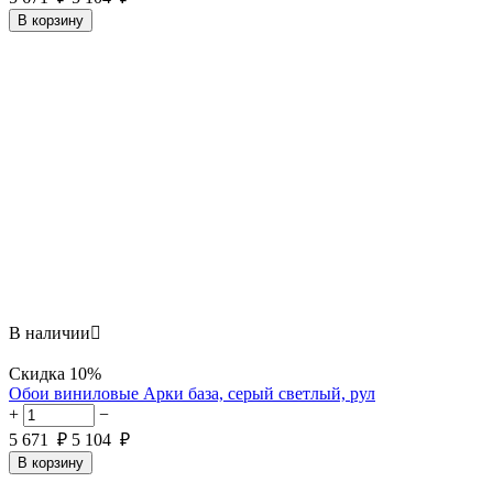
В корзину
В наличии

Скидка
10%
Обои виниловые Арки база, серый светлый, рул
+
−
5 671
₽
5 104
₽
В корзину