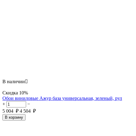
В наличии

Скидка
10%
Обои виниловые Ажур база универсальная, зеленый, рул
+
−
5 004
₽
4 504
₽
В корзину