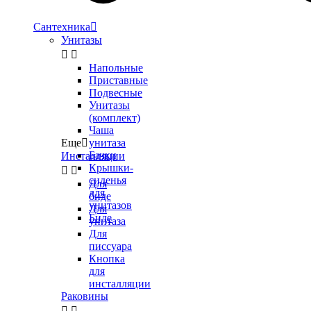
Сантехника

Унитазы


Напольные
Приставные
Подвесные
Унитазы
(комплект)
Чаша
Еще

унитаза
Бачки
Инсталляции
Крышки-


сиденья
Для
для
биде
унитазов
Для
Биде
унитаза
Для
писсуара
Кнопка
для
инсталляции
Раковины

