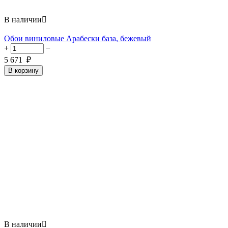
В наличии

Обои виниловые Арабески база, бежевый
+
−
5 671
₽
В корзину
В наличии
