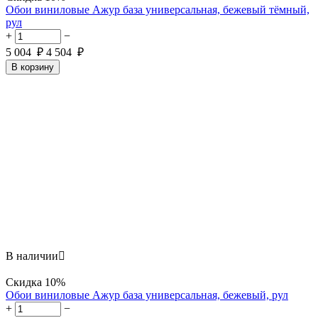
Обои виниловые Ажур база универсальная, бежевый тёмный,
рул
+
−
5 004
₽
4 504
₽
В корзину
В наличии

Скидка
10%
Обои виниловые Ажур база универсальная, бежевый, рул
+
−