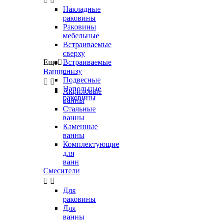
Накладные
раковины
Раковины
мебельные
Встраиваемые
сверху
Еще

Встраиваемые
снизу
Ванны
Подвесные


Напольные
Акриловые
раковины
ванны
Стальные
ванны
Каменные
ванны
Комплектующие
для
ванн
Смесители


Для
раковины
Для
ванны