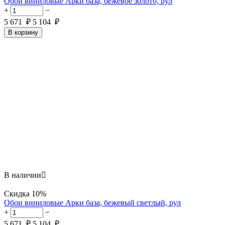
Обои виниловые Арки база, бежевое золото, рул
+
−
5 671
₽
5 104
₽
В корзину
В наличии

Скидка
10%
Обои виниловые Арки база, бежевый светлый, рул
+
−
5 671
₽
5 104
₽