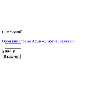
В наличии

Обои виниловые Азулежу мотив, бежевый
+
−
5 994
₽
В корзину