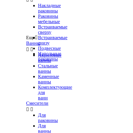
Накладные
раковины
Раковины
мебельные
Встраиваемые
сверху
Еще

Встраиваемые
снизу
Ванны
Подвесные


Напольные
Акриловые
раковины
ванны
Стальные
ванны
Каменные
ванны
Комплектующие
для
ванн
Смесители


Для
раковины
Для
ванны