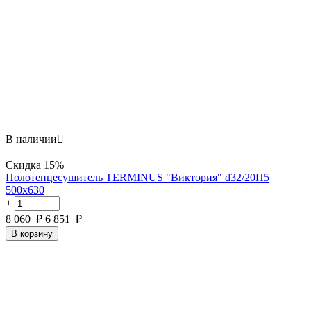
В наличии

Скидка
15%
Полотенцесушитель TERMINUS "Виктория" d32/20П5
500х630
+
−
8 060
₽
6 851
₽
В корзину