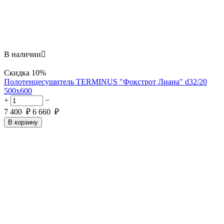
В наличии

Скидка
10%
Полотенцесушитель TERMINUS "Фокстрот Лиана" d32/20
500х600
+
−
7 400
₽
6 660
₽
В корзину