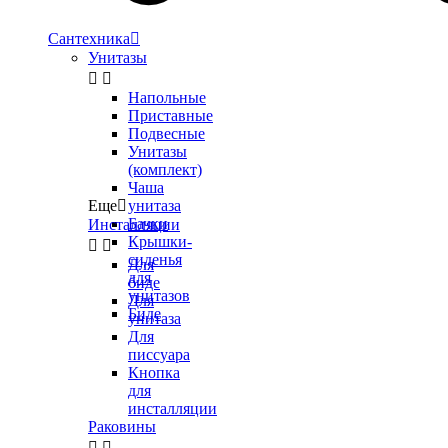
Сантехника

Унитазы


Напольные
Приставные
Подвесные
Унитазы
(комплект)
Чаша
Еще

унитаза
Бачки
Инсталляции
Крышки-


сиденья
Для
для
биде
унитазов
Для
Биде
унитаза
Для
писсуара
Кнопка
для
инсталляции
Раковины

