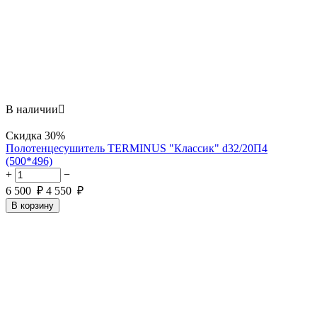
В наличии

Скидка
30%
Полотенцесушитель TERMINUS "Классик" d32/20П4
(500*496)
+
−
6 500
₽
4 550
₽
В корзину