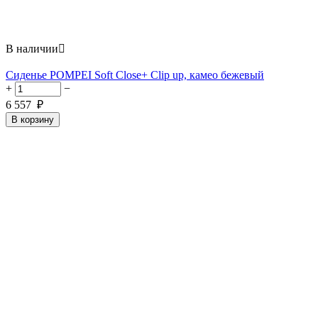
В наличии

Сиденье POMPEI Soft Сlose+ Clip up, камео бежевый
+
−
6 557
₽
В корзину