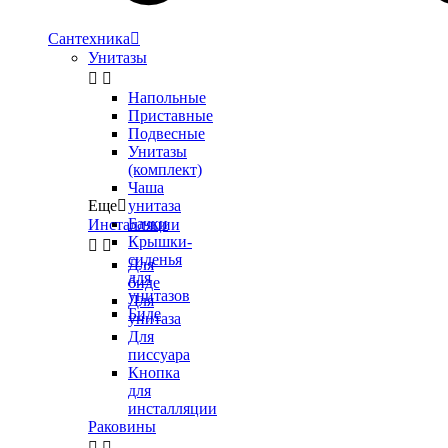
Сантехника

Унитазы


Напольные
Приставные
Подвесные
Унитазы
(комплект)
Чаша
Еще

унитаза
Бачки
Инсталляции
Крышки-


сиденья
Для
для
биде
унитазов
Для
Биде
унитаза
Для
писсуара
Кнопка
для
инсталляции
Раковины

