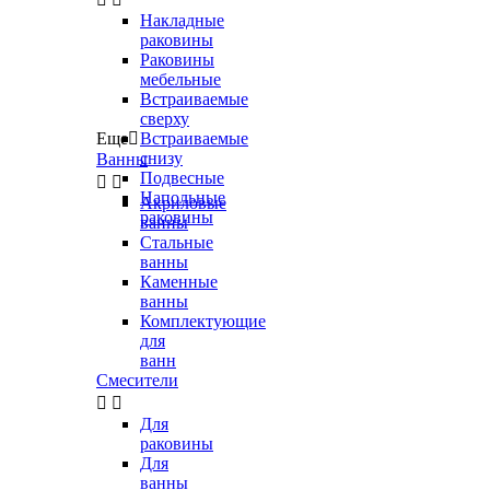
Накладные
раковины
Раковины
мебельные
Встраиваемые
сверху
Еще

Встраиваемые
снизу
Ванны
Подвесные


Напольные
Акриловые
раковины
ванны
Стальные
ванны
Каменные
ванны
Комплектующие
для
ванн
Смесители


Для
раковины
Для
ванны