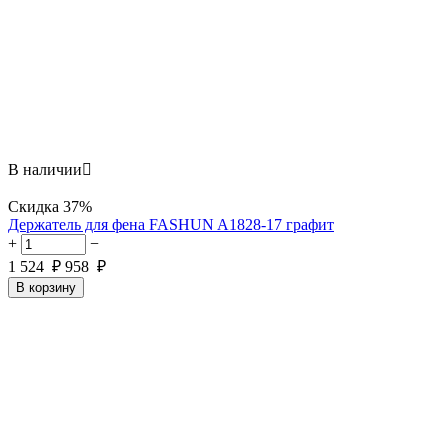
В наличии

Скидка
37%
Держатель для фена FASHUN A1828-17 графит
+
−
1 524
₽
958
₽
В корзину