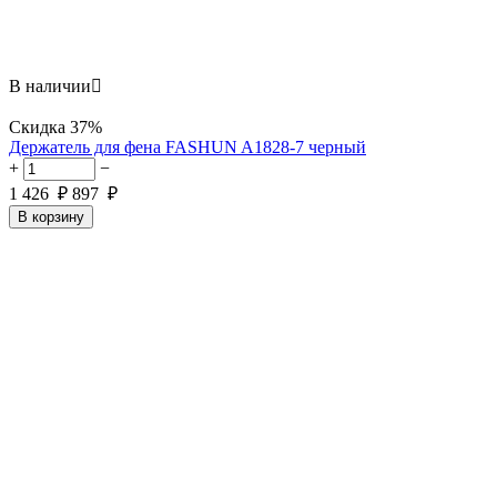
В наличии

Скидка
37%
Держатель для фена FASHUN A1828-7 черный
+
−
1 426
₽
897
₽
В корзину