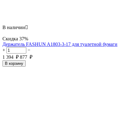
В наличии

Скидка
37%
Держатель FASHUN A1803-3-17 для туалетной бумаги
+
−
1 394
₽
877
₽
В корзину