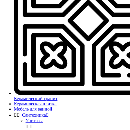
Керамический гранит
Керамическая плитка
Мебель для ванной


Сантехника

Унитазы

