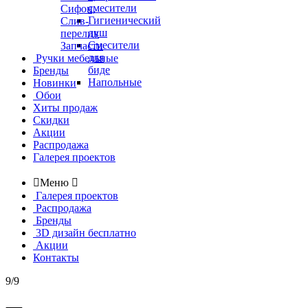
смесители
Сифон,
Гигиенический
Слив-
душ
перелив
Смесители
Запчасти
для
Ручки мебельные
биде
Бренды
Напольные
Новинки
Обои
Хиты продаж
Скидки
Акции
Распродажа
Галерея проектов

Меню

Галерея проектов
Распродажа
Бренды
3D дизайн бесплатно
Акции
Контакты
9/9