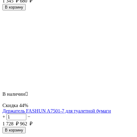
1 345
₽
680
₽
В корзину
В наличии

Скидка
44%
Держатель FASHUN A7501-7 для туалетной бумаги
+
−
1 728
₽
962
₽
В корзину