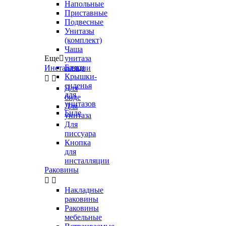
Напольные
Приставные
Подвесные
Унитазы
(комплект)
Чаша
Еще

унитаза
Бачки
Инсталляции
Крышки-


сиденья
Для
для
биде
унитазов
Для
Биде
унитаза
Для
писсуара
Кнопка
для
инсталляции
Раковины


Накладные
раковины
Раковины
мебельные