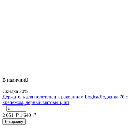
В наличии

Скидка
20%
Держатель для полотенец к раковинам Logica/Лоджика 70 с
крепежом, черный матовый, шт
+
−
2 051
₽
1 640
₽
В корзину