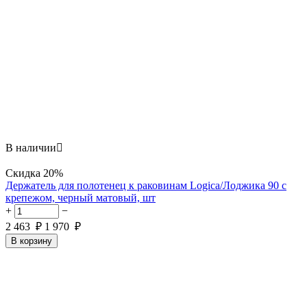
В наличии

Скидка
20%
Держатель для полотенец к раковинам Logica/Лоджика 90 с
крепежом, черный матовый, шт
+
−
2 463
₽
1 970
₽
В корзину