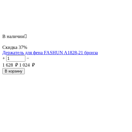
В наличии

Скидка
37%
Держатель для фена FASHUN A1828-21 бронза
+
−
1 628
₽
1 024
₽
В корзину