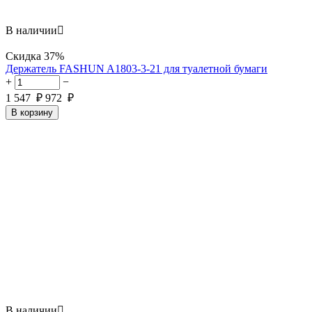
В наличии

Скидка
37%
Держатель FASHUN A1803-3-21 для туалетной бумаги
+
−
1 547
₽
972
₽
В корзину
В наличии
