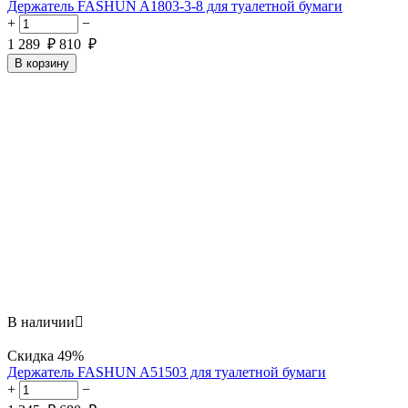
Держатель FASHUN A1803-3-8 для туалетной бумаги
+
−
1 289
₽
810
₽
В корзину
В наличии

Скидка
49%
Держатель FASHUN A51503 для туалетной бумаги
+
−