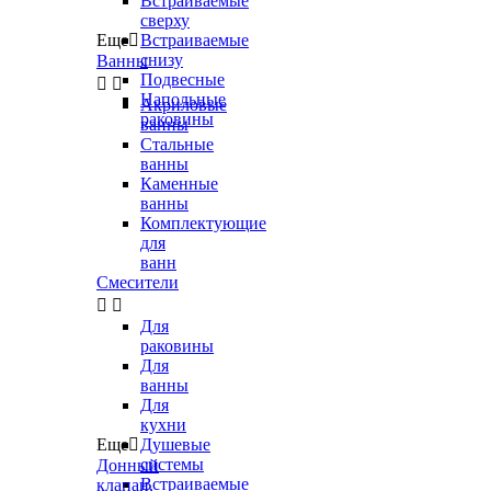
Встраиваемые
сверху
Еще

Встраиваемые
снизу
Ванны
Подвесные


Напольные
Акриловые
раковины
ванны
Стальные
ванны
Каменные
ванны
Комплектующие
для
ванн
Смесители


Для
раковины
Для
ванны
Для
кухни
Еще

Душевые
системы
Донный
Встраиваемые
клапан,