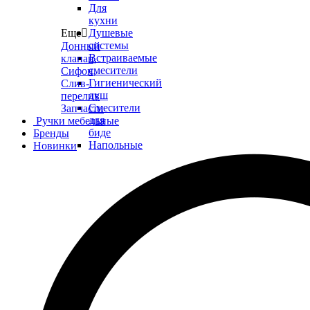
Для
кухни
Еще

Душевые
системы
Донный
Встраиваемые
клапан,
смесители
Сифон,
Гигиенический
Слив-
душ
перелив
Смесители
Запчасти
для
Ручки мебельные
биде
Бренды
Напольные
Новинки