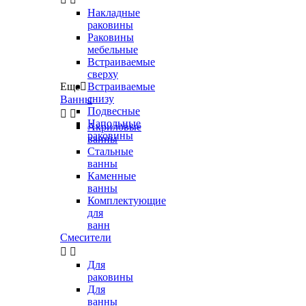
Накладные
раковины
Раковины
мебельные
Встраиваемые
сверху
Еще

Встраиваемые
снизу
Ванны
Подвесные


Напольные
Акриловые
раковины
ванны
Стальные
ванны
Каменные
ванны
Комплектующие
для
ванн
Смесители


Для
раковины
Для
ванны