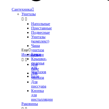
Сантехника

Унитазы


Напольные
Приставные
Подвесные
Унитазы
(комплект)
Чаша
Еще

унитаза
Бачки
Инсталляции
Крышки-


сиденья
Для
для
биде
унитазов
Для
Биде
унитаза
Для
писсуара
Кнопка
для
инсталляции
Раковины

