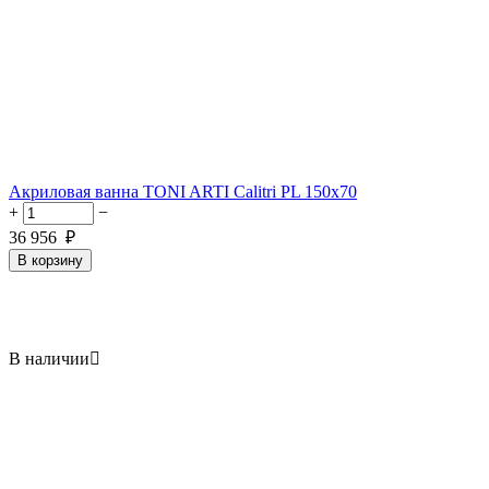
Акриловая ванна TONI ARTI Calitri PL 150x70
+
−
36 956
₽
В корзину
В наличии
