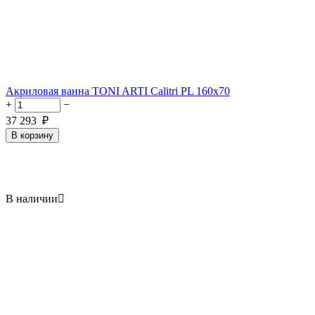
Акриловая ванна TONI ARTI Calitri PL 160x70
+
−
37 293
₽
В корзину
В наличии
