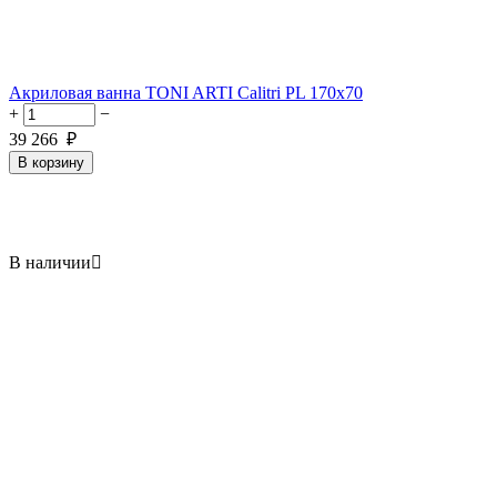
Акриловая ванна TONI ARTI Calitri PL 170x70
+
−
39 266
₽
В корзину
В наличии
