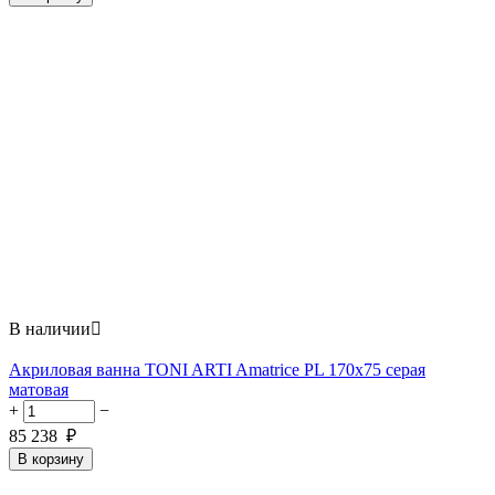
В наличии

Акриловая ванна TONI ARTI Amatrice PL 170x75 серая
матовая
+
−
85 238
₽
В корзину