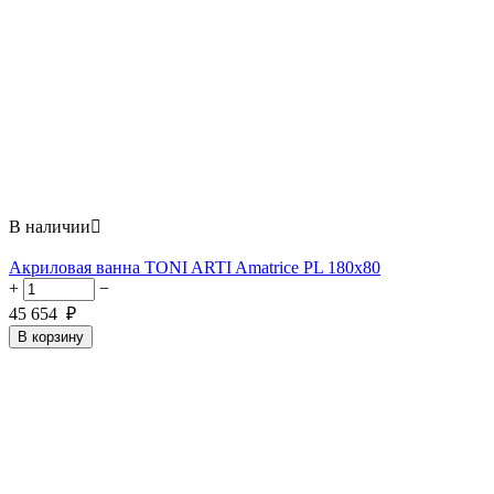
В наличии

Акриловая ванна TONI ARTI Amatrice PL 180x80
+
−
45 654
₽
В корзину