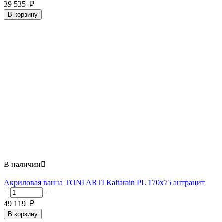
39 535
₽
В корзину
В наличии

Акриловая ванна TONI ARTI Kaitarain PL 170x75 антрацит
+
−
49 119
₽
В корзину