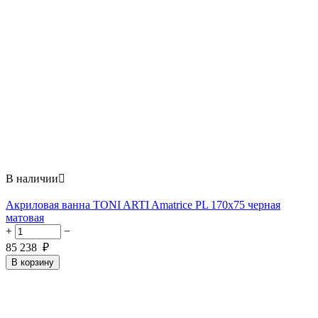
В наличии

Акриловая ванна TONI ARTI Amatrice PL 170x75 черная
матовая
+
−
85 238
₽
В корзину