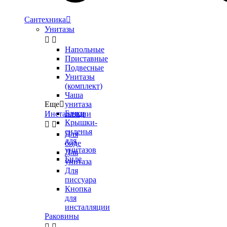
Сантехника

Унитазы


Напольные
Приставные
Подвесные
Унитазы
(комплект)
Чаша
Еще

унитаза
Бачки
Инсталляции
Крышки-


сиденья
Для
для
биде
унитазов
Для
Биде
унитаза
Для
писсуара
Кнопка
для
инсталляции
Раковины

