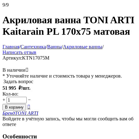
9/9
Акриловая ванна TONI ARTI
Kaitarain PL 170x75 матовая
Главная
/
Сантехника
/
Ванны
/
Акриловые ванны
/
Написать отзыв
Артикул:
KTN17075M
В наличии

* Уточняйте наличие и стоимость товара у менеджеров.
Задать вопрос
51 995
₽/шт.
Кол-во:
+
−

В корзину
Бренд
TONI ARTI
Войдите в учётную запись, чтобы мы могли сообщить вам об
ответе
Особенности