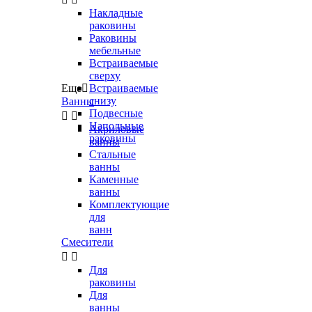
Накладные
раковины
Раковины
мебельные
Встраиваемые
сверху
Еще

Встраиваемые
снизу
Ванны
Подвесные


Напольные
Акриловые
раковины
ванны
Стальные
ванны
Каменные
ванны
Комплектующие
для
ванн
Смесители


Для
раковины
Для
ванны