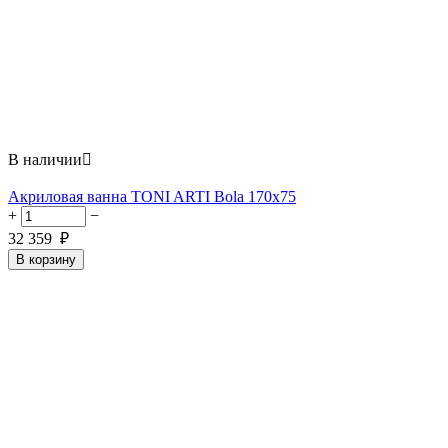
В наличии

Акриловая ванна TONI ARTI Bola 170x75
+
−
32 359
₽
В корзину