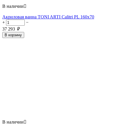
В наличии

Акриловая ванна TONI ARTI Calitri PL 160x70
+
−
37 293
₽
В корзину
В наличии
