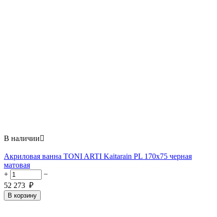
В наличии

Акриловая ванна TONI ARTI Kaitarain PL 170x75 черная
матовая
+
−
52 273
₽
В корзину