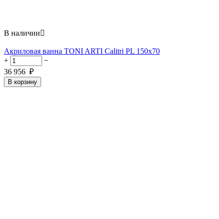
В наличии

Акриловая ванна TONI ARTI Calitri PL 150x70
+
−
36 956
₽
В корзину