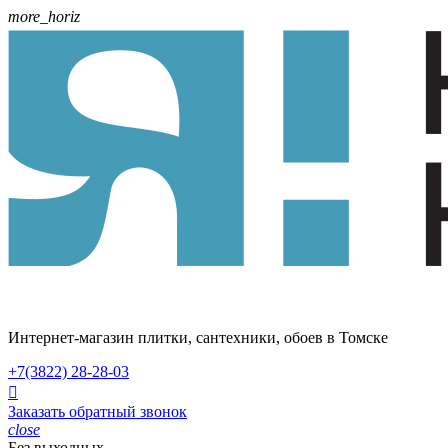
more_horiz
Интернет-магазин плитки, сантехники, обоев в Томске
+7(3822)
28-28-03

Заказать обратный звонок
close
Без выходных