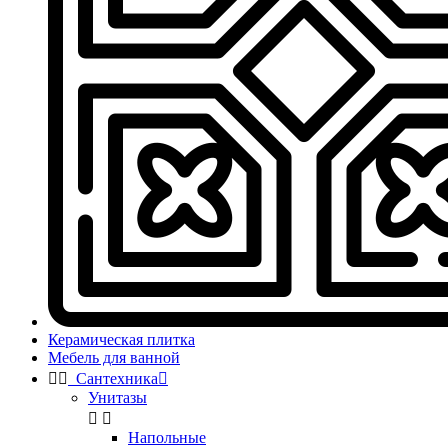
Керамическая плитка
Мебель для ванной


Сантехника

Унитазы


Напольные