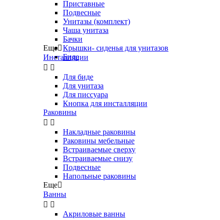
Приставные
Подвесные
Унитазы (комплект)
Чаша унитаза
Бачки
Еще

Крышки- сиденья для унитазов
Биде
Инсталляции


Для биде
Для унитаза
Для писсуара
Кнопка для инсталляции
Раковины


Накладные раковины
Раковины мебельные
Встраиваемые сверху
Встраиваемые снизу
Подвесные
Напольные раковины
Еще

Ванны


Акриловые ванны