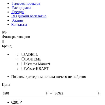
Галерея проектов
Распродажа
Бренды
3D дизайн бесплатно
Акции
Контакты
9/9
Фильтры товаров

Бренд
ADELL
BOHEME
Kerama Marazzi
WasserKRAFT
По этим критериям поиска ничего не найдено
Цена
₽
–
₽
6281
₽