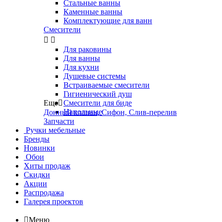
Стальные ванны
Каменные ванны
Комплектующие для ванн
Смесители


Для раковины
Для ванны
Для кухни
Душевые системы
Встраиваемые смесители
Гигиенический душ
Еще

Смесители для биде
Напольные
Донный клапан, Сифон, Слив-перелив
Запчасти
Ручки мебельные
Бренды
Новинки
Обои
Хиты продаж
Скидки
Акции
Распродажа
Галерея проектов

Меню