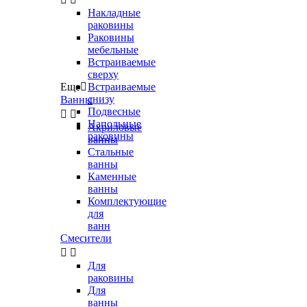
Накладные
раковины
Раковины
мебельные
Встраиваемые
сверху
Еще

Встраиваемые
снизу
Ванны
Подвесные


Напольные
Акриловые
раковины
ванны
Стальные
ванны
Каменные
ванны
Комплектующие
для
ванн
Смесители


Для
раковины
Для
ванны