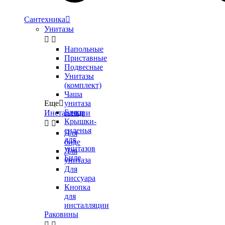
Сантехника

Унитазы


Напольные
Приставные
Подвесные
Унитазы
(комплект)
Чаша
Еще

унитаза
Бачки
Инсталляции
Крышки-


сиденья
Для
для
биде
унитазов
Для
Биде
унитаза
Для
писсуара
Кнопка
для
инсталляции
Раковины

