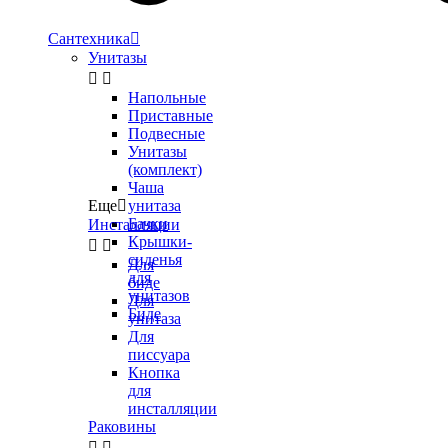
Сантехника

Унитазы


Напольные
Приставные
Подвесные
Унитазы
(комплект)
Чаша
Еще

унитаза
Бачки
Инсталляции
Крышки-


сиденья
Для
для
биде
унитазов
Для
Биде
унитаза
Для
писсуара
Кнопка
для
инсталляции
Раковины

