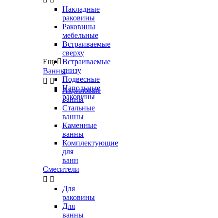
Накладные
раковины
Раковины
мебельные
Встраиваемые
сверху
Еще

Встраиваемые
снизу
Ванны
Подвесные


Напольные
Акриловые
раковины
ванны
Стальные
ванны
Каменные
ванны
Комплектующие
для
ванн
Смесители


Для
раковины
Для
ванны