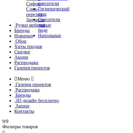
смесители
Сифон,
Гигиенический
Слив-
душ
перелив
Смесители
Запчасти
для
Ручки мебельные
биде
Бренды
Напольные
Новинки
Обои
Хиты продаж
Скидки
Акции
Распродажа
Галерея проектов

Меню

Галерея проектов
Распродажа
Бренды
3D дизайн бесплатно
Акции
Контакты
9/9
Фильтры товаров
