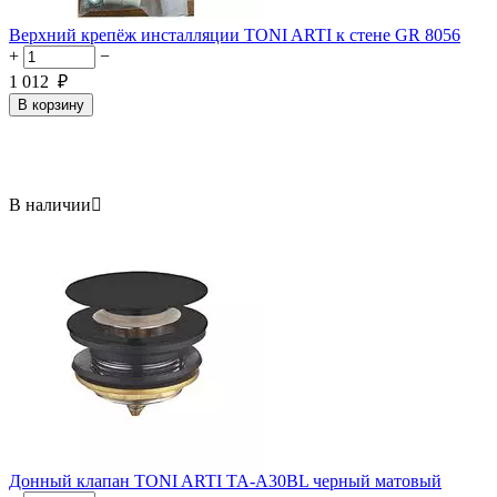
Верхний крепёж инсталляции TONI ARTI к стене GR 8056
+
−
1 012
₽
В корзину
В наличии

Донный клапан TONI ARTI TA-A30BL черный матовый