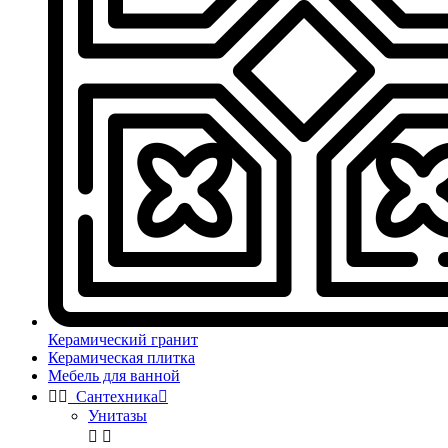
Керамический гранит
Керамическая плитка
Мебель для ванной


Сантехника

Унитазы

