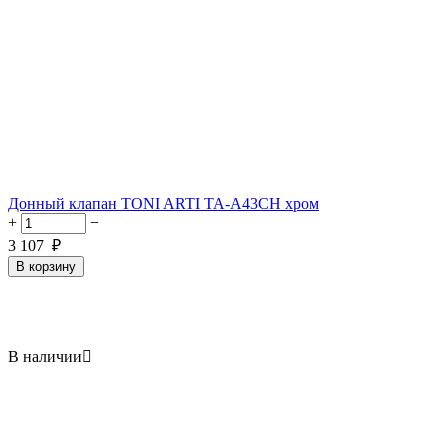
Донный клапан TONI ARTI TA-A43CH хром
+
−
3 107
₽
В корзину
В наличии
