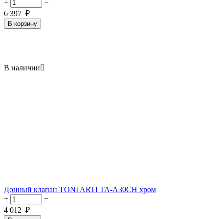
+
−
6 397
₽
В корзину
В наличии

Донный клапан TONI ARTI TA-A30CH хром
+
−
4 012
₽