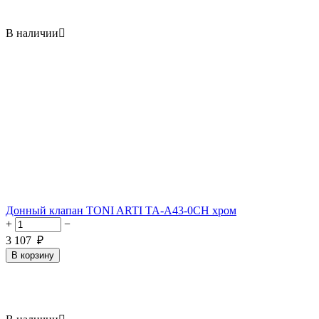
В наличии

Донный клапан TONI ARTI TA-A43-0CH хром
+
−
3 107
₽
В корзину