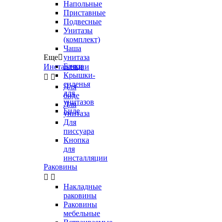
Напольные
Приставные
Подвесные
Унитазы
(комплект)
Чаша
Еще

унитаза
Бачки
Инсталляции
Крышки-


сиденья
Для
для
биде
унитазов
Для
Биде
унитаза
Для
писсуара
Кнопка
для
инсталляции
Раковины


Накладные
раковины
Раковины
мебельные