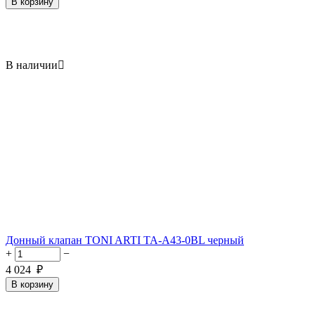
В корзину
В наличии

Донный клапан TONI ARTI TA-A43-0BL черный
+
−
4 024
₽
В корзину