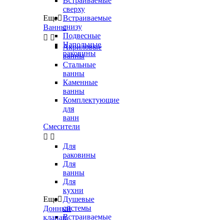
Встраиваемые
сверху
Еще

Встраиваемые
снизу
Ванны
Подвесные


Напольные
Акриловые
раковины
ванны
Стальные
ванны
Каменные
ванны
Комплектующие
для
ванн
Смесители


Для
раковины
Для
ванны
Для
кухни
Еще

Душевые
системы
Донный
Встраиваемые
клапан,