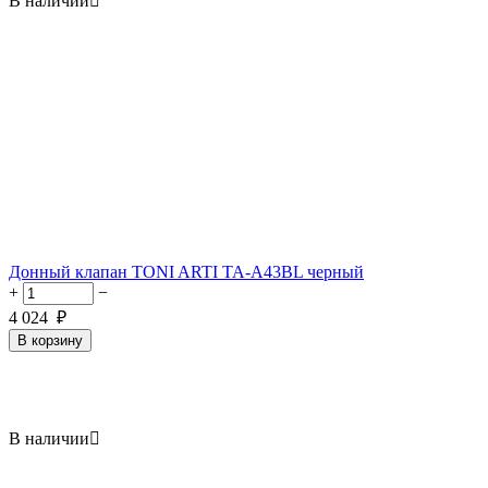
В наличии

Донный клапан TONI ARTI TA-A43BL черный
+
−
4 024
₽
В корзину
В наличии
