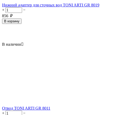
Нижний адаптер для сточных вод TONI ARTI GR 8019
+
−
856
₽
В корзину
В наличии

Отвод TONI ARTI GR 8011
+
−