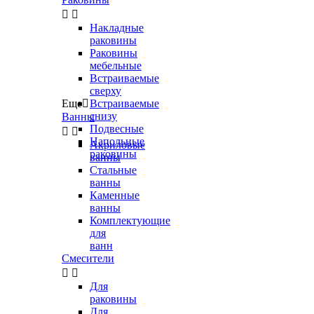


Накладные
раковины
Раковины
мебельные
Встраиваемые
сверху
Еще

Встраиваемые
снизу
Ванны
Подвесные


Напольные
Акриловые
раковины
ванны
Стальные
ванны
Каменные
ванны
Комплектующие
для
ванн
Смесители


Для
раковины
Для