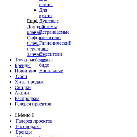
ванны
Для
кухни
Еще

Душевые
системы
Донный
Встраиваемые
клапан,
смесители
Сифон,
Гигиенический
Слив-
душ
перелив
Смесители
Запчасти
для
Ручки мебельные
биде
Бренды
Напольные
Новинки
Обои
Хиты продаж
Скидки
Акции
Распродажа
Галерея проектов

Меню

Галерея проектов
Распродажа
Бренды