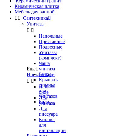
Керамический гранит
Керамическая плитка
Мебель для ванной


Сантехника

Унитазы


Напольные
Приставные
Подвесные
Унитазы
(комплект)
Чаша
Еще

унитаза
Бачки
Инсталляции
Крышки-


сиденья
Для
для
биде
унитазов
Для
Биде
унитаза
Для
писсуара
Кнопка
для
инсталляции
Раковины