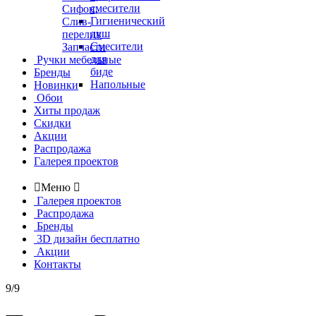
смесители
Сифон,
Гигиенический
Слив-
душ
перелив
Смесители
Запчасти
для
Ручки мебельные
биде
Бренды
Напольные
Новинки
Обои
Хиты продаж
Скидки
Акции
Распродажа
Галерея проектов

Меню

Галерея проектов
Распродажа
Бренды
3D дизайн бесплатно
Акции
Контакты
9/9