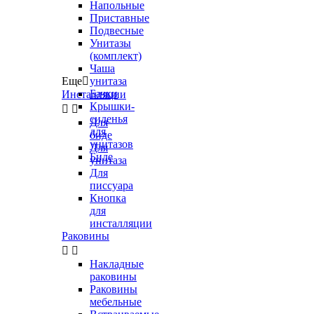
Напольные
Приставные
Подвесные
Унитазы
(комплект)
Чаша
Еще

унитаза
Бачки
Инсталляции
Крышки-


сиденья
Для
для
биде
унитазов
Для
Биде
унитаза
Для
писсуара
Кнопка
для
инсталляции
Раковины


Накладные
раковины
Раковины
мебельные