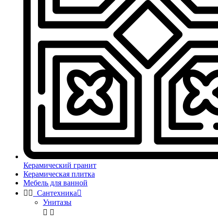
Керамический гранит
Керамическая плитка
Мебель для ванной


Сантехника

Унитазы

