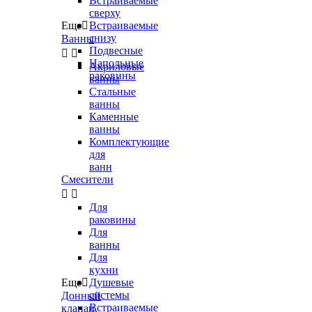
Встраиваемые
сверху
Еще

Встраиваемые
снизу
Ванны
Подвесные


Напольные
Акриловые
раковины
ванны
Стальные
ванны
Каменные
ванны
Комплектующие
для
ванн
Смесители


Для
раковины
Для
ванны
Для
кухни
Еще

Душевые
системы
Донный
Встраиваемые
клапан,