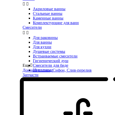


Акриловые ванны
Стальные ванны
Каменные ванны
Комплектующие для ванн
Смесители


Для раковины
Для ванны
Для кухни
Душевые системы
Встраиваемые смесители
Гигиенический душ
Еще

Смесители для биде
Напольные
Донный клапан, Сифон, Слив-перелив
Запчасти