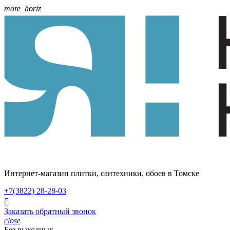
more_horiz
Интернет-магазин плитки, сантехники, обоев в Томске
+7(3822)
28-28-03

Заказать обратный звонок
close
Без выходных