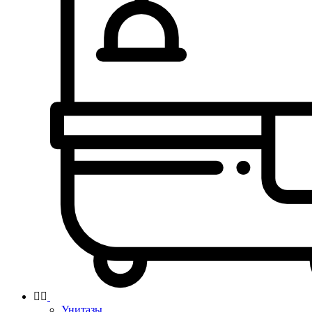


Унитазы