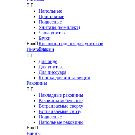


Напольные
Приставные
Подвесные
Унитазы (комплект)
Чаша унитаза
Бачки
Еще

Крышки- сиденья для унитазов
Биде
Инсталляции


Для биде
Для унитаза
Для писсуара
Кнопка для инсталляции
Раковины


Накладные раковины
Раковины мебельные
Встраиваемые сверху
Встраиваемые снизу
Подвесные
Напольные раковины
Еще

Ванны