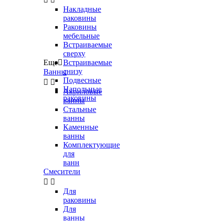
Накладные
раковины
Раковины
мебельные
Встраиваемые
сверху
Еще

Встраиваемые
снизу
Ванны
Подвесные


Напольные
Акриловые
раковины
ванны
Стальные
ванны
Каменные
ванны
Комплектующие
для
ванн
Смесители


Для
раковины
Для
ванны