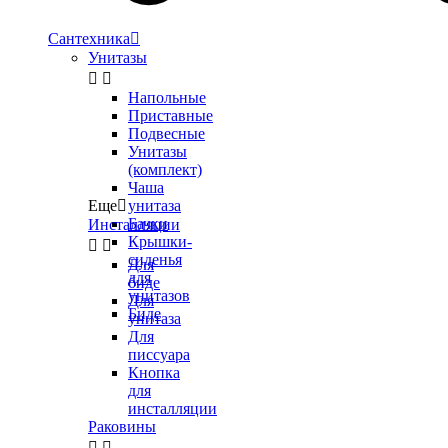
Сантехника

Унитазы


Напольные
Приставные
Подвесные
Унитазы
(комплект)
Чаша
Еще

унитаза
Бачки
Инсталляции
Крышки-


сиденья
Для
для
биде
унитазов
Для
Биде
унитаза
Для
писсуара
Кнопка
для
инсталляции
Раковины

