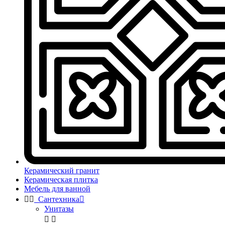
Керамический гранит
Керамическая плитка
Мебель для ванной


Сантехника

Унитазы

