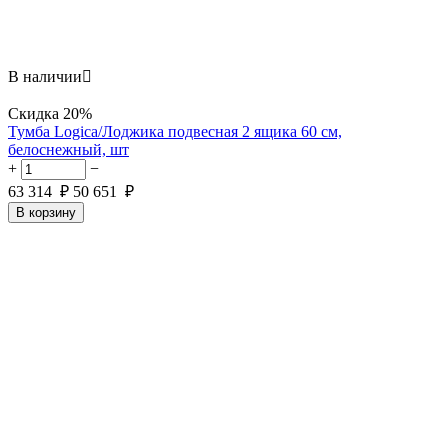
В наличии

Скидка
20%
Тумба Logica/Лоджика подвесная 2 ящика 60 см,
белоснежный, шт
+
−
63 314
₽
50 651
₽
В корзину