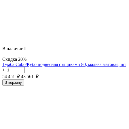
В наличии

Скидка
20%
Тумба Cubo/Кубо подвесная с ящиками 80, мальва матовая, шт
+
−
54 451
₽
43 561
₽
В корзину