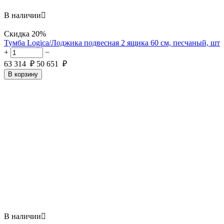
В наличии

Скидка
20%
Тумба Logica/Лоджика подвесная 2 ящика 60 см, песчаный, шт
+
−
63 314
₽
50 651
₽
В корзину
В наличии
