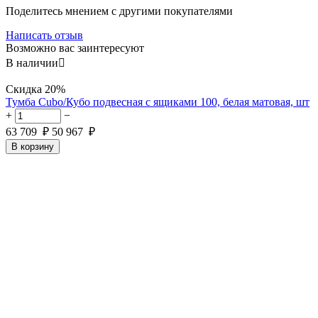
Поделитесь мнением с другими покупателями
Написать отзыв
Возможно вас заинтересуют
В наличии

Скидка
20%
Тумба Cubo/Кубо подвесная с ящиками 100, белая матовая, шт
+
−
63 709
₽
50 967
₽
В корзину