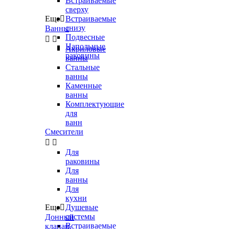
Встраиваемые
сверху
Еще

Встраиваемые
снизу
Ванны
Подвесные


Напольные
Акриловые
раковины
ванны
Стальные
ванны
Каменные
ванны
Комплектующие
для
ванн
Смесители


Для
раковины
Для
ванны
Для
кухни
Еще

Душевые
системы
Донный
Встраиваемые
клапан,