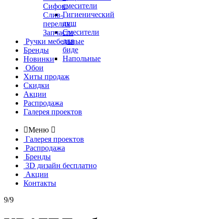
смесители
Сифон,
Гигиенический
Слив-
душ
перелив
Смесители
Запчасти
для
Ручки мебельные
биде
Бренды
Напольные
Новинки
Обои
Хиты продаж
Скидки
Акции
Распродажа
Галерея проектов

Меню

Галерея проектов
Распродажа
Бренды
3D дизайн бесплатно
Акции
Контакты
9/9