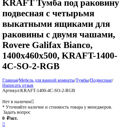
KRAFT Тумба под раковину
подвесная с четырьмя
выкатными ящиками для
раковины с двумя чашами,
Rovere Galifax Bianco,
1400x460x500, KRAFT-1400-
4C-SO-2-RGB
Главная
/
Мебель для ванной комнаты
/
Тумбы
/
Подвесные
/
Написать отзыв
Артикул:
KRAFT-1400-4C-SO-2-RGB
Нет в наличии

* Уточняйте наличие и стоимость товара у менеджеров.
Задать вопрос
0
₽/шт.
