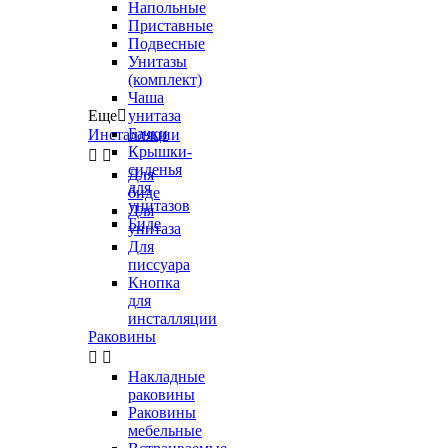
Напольные
Приставные
Подвесные
Унитазы
(комплект)
Чаша
Еще

унитаза
Бачки
Инсталляции
Крышки-


сиденья
Для
для
биде
унитазов
Для
Биде
унитаза
Для
писсуара
Кнопка
для
инсталляции
Раковины


Накладные
раковины
Раковины
мебельные