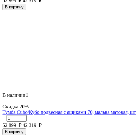
52 899
₽
42 319
₽
В корзину
В наличии

Скидка
20%
Тумба Cubo/Кубо подвесная с ящиками 70, мальва матовая, шт
+
−
52 899
₽
42 319
₽
В корзину