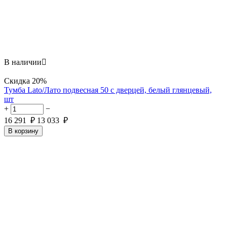
В наличии

Скидка
20%
Тумба Lato/Лато подвесная 50 с дверцей, белый глянцевый,
шт
+
−
16 291
₽
13 033
₽
В корзину