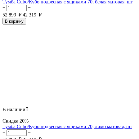
Тумба Cubo/Кубо подвесная с ящиками 70, белая матовая, шт
+
−
52 899
₽
42 319
₽
В корзину
В наличии

Скидка
20%
Тумба Cubo/Кубо подвесная с ящиками 70, лимо матовая, шт
+
−