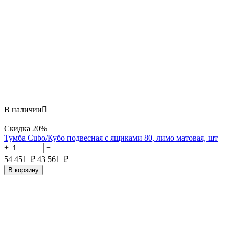
В наличии

Скидка
20%
Тумба Cubo/Кубо подвесная с ящиками 80, лимо матовая, шт
+
−
54 451
₽
43 561
₽
В корзину