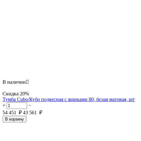
В наличии

Скидка
20%
Тумба Cubo/Кубо подвесная с ящиками 80, белая матовая, шт
+
−
54 451
₽
43 561
₽
В корзину