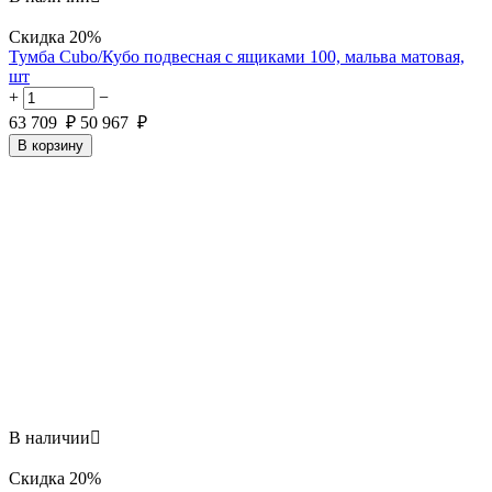
Скидка
20%
Тумба Cubo/Кубо подвесная с ящиками 100, мальва матовая,
шт
+
−
63 709
₽
50 967
₽
В корзину
В наличии

Скидка
20%