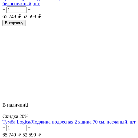
белоснежный, шт
+
−
65 749
₽
52 599
₽
В корзину
В наличии

Скидка
20%
Тумба Logica/Лоджика подвесная 2 ящика 70 см, песчаный, шт
+
−
65 749
₽
52 599
₽