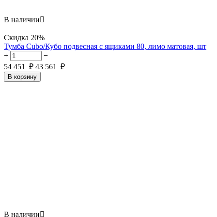
В наличии

Скидка
20%
Тумба Cubo/Кубо подвесная с ящиками 80, лимо матовая, шт
+
−
54 451
₽
43 561
₽
В корзину
В наличии
