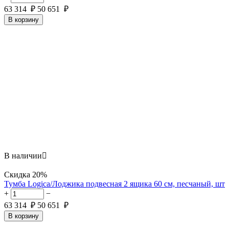
63 314
₽
50 651
₽
В корзину
В наличии

Скидка
20%
Тумба Logica/Лоджика подвесная 2 ящика 60 см, песчаный, шт
+
−
63 314
₽
50 651
₽
В корзину