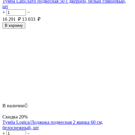
Тумба Lato/Лато подвесная 50 с дверцей, белый глянцевый,
шт
+
−
16 291
₽
13 033
₽
В корзину
В наличии

Скидка
20%
Тумба Logica/Лоджика подвесная 2 ящика 60 см,
белоснежный, шт
+
−