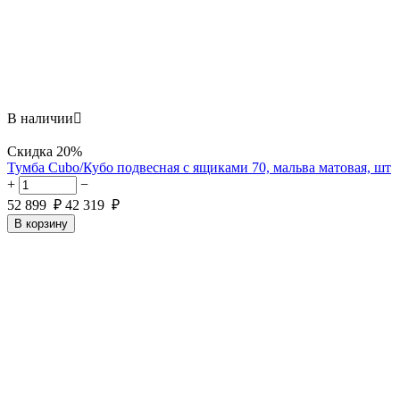
В наличии

Скидка
20%
Тумба Cubo/Кубо подвесная с ящиками 70, мальва матовая, шт
+
−
52 899
₽
42 319
₽
В корзину