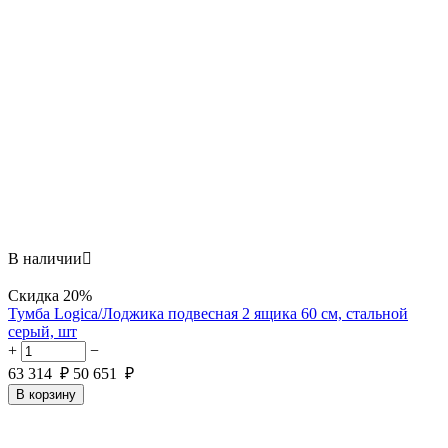
В наличии

Скидка
20%
Тумба Logica/Лоджика подвесная 2 ящика 60 см, стальной
серый, шт
+
−
63 314
₽
50 651
₽
В корзину