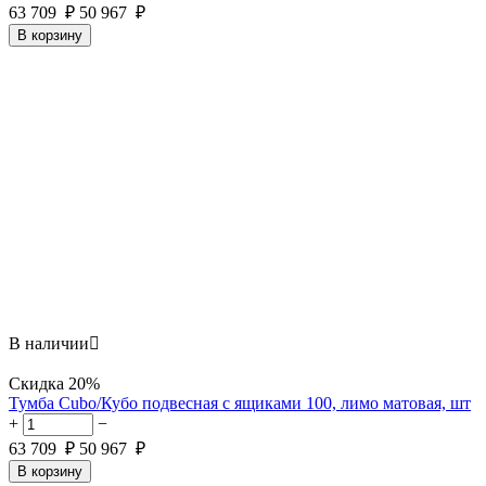
63 709
₽
50 967
₽
В корзину
В наличии

Скидка
20%
Тумба Cubo/Кубо подвесная с ящиками 100, лимо матовая, шт
+
−
63 709
₽
50 967
₽
В корзину