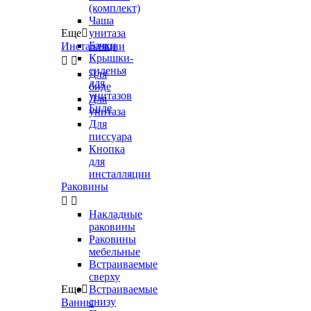
(комплект)
Чаша
Еще

унитаза
Бачки
Инсталляции
Крышки-


сиденья
Для
для
биде
унитазов
Для
Биде
унитаза
Для
писсуара
Кнопка
для
инсталляции
Раковины


Накладные
раковины
Раковины
мебельные
Встраиваемые
сверху
Еще

Встраиваемые
снизу
Ванны