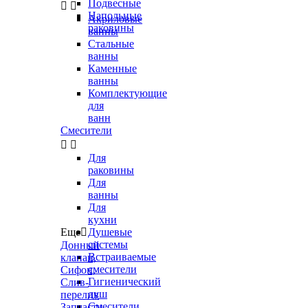
Подвесные


Напольные
Акриловые
раковины
ванны
Стальные
ванны
Каменные
ванны
Комплектующие
для
ванн
Смесители


Для
раковины
Для
ванны
Для
кухни
Еще

Душевые
системы
Донный
Встраиваемые
клапан,
смесители
Сифон,
Гигиенический
Слив-
душ
перелив
Смесители
Запчасти