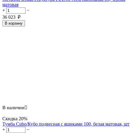
матовая
+
−
36 023
₽
В корзину
В наличии

Скидка
20%
Тумба Cubo/Кубо подвесная с ящиками 100, белая матовая, шт
+
−