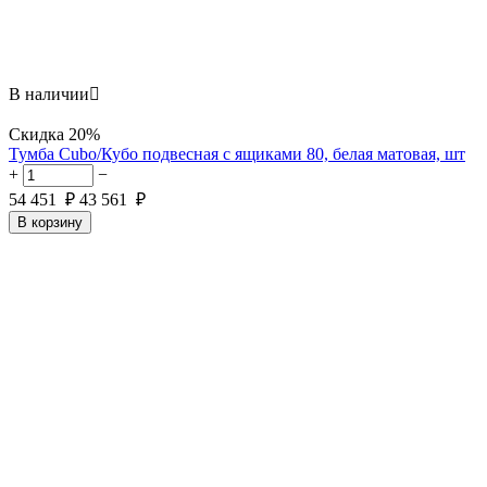
В наличии

Скидка
20%
Тумба Cubo/Кубо подвесная с ящиками 80, белая матовая, шт
+
−
54 451
₽
43 561
₽
В корзину