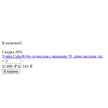
В наличии

Скидка
20%
Тумба Cubo/Кубо подвесная с ящиками 70, лимо матовая, шт
+
−
52 899
₽
42 319
₽
В корзину