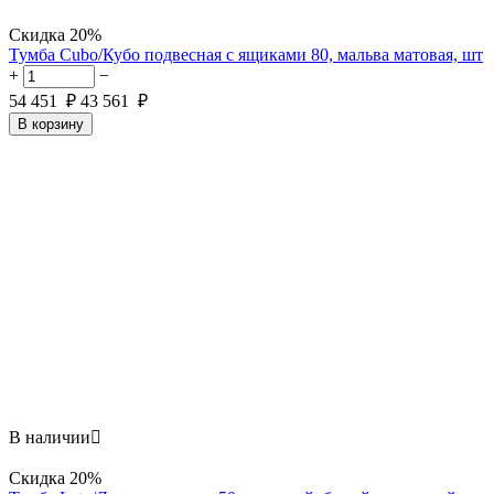
Скидка
20%
Тумба Cubo/Кубо подвесная с ящиками 80, мальва матовая, шт
+
−
54 451
₽
43 561
₽
В корзину
В наличии

Скидка
20%