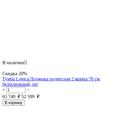
В наличии

Скидка
20%
Тумба Logica/Лоджика подвесная 2 ящика 70 см,
белоснежный, шт
+
−
65 749
₽
52 599
₽
В корзину