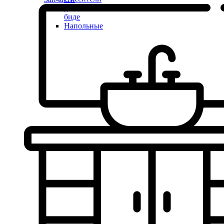
для
биде
Напольные