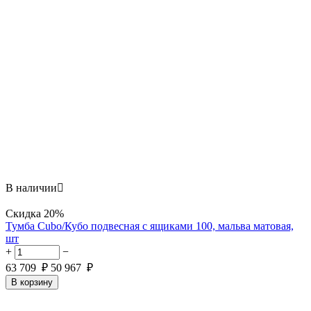
В наличии

Скидка
20%
Тумба Cubo/Кубо подвесная с ящиками 100, мальва матовая,
шт
+
−
63 709
₽
50 967
₽
В корзину