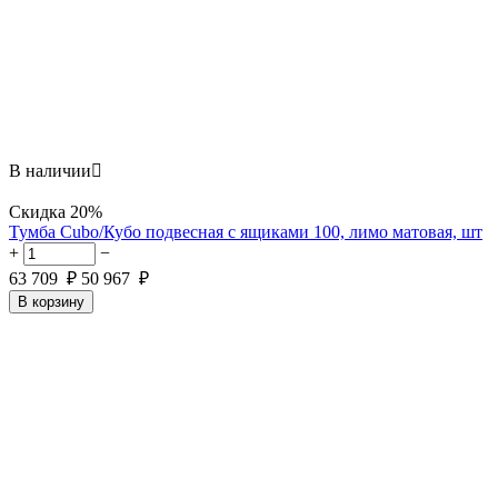
В наличии

Скидка
20%
Тумба Cubo/Кубо подвесная с ящиками 100, лимо матовая, шт
+
−
63 709
₽
50 967
₽
В корзину