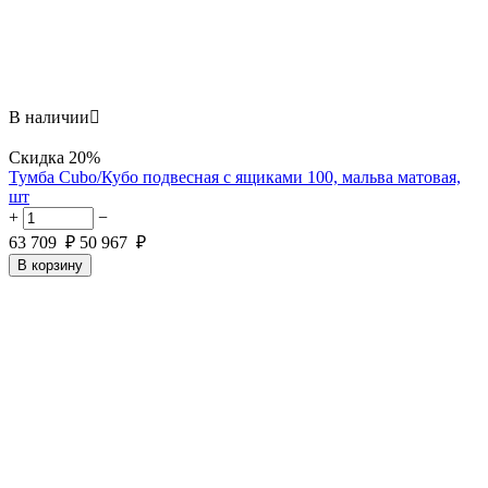
В наличии

Скидка
20%
Тумба Cubo/Кубо подвесная с ящиками 100, мальва матовая,
шт
+
−
63 709
₽
50 967
₽
В корзину