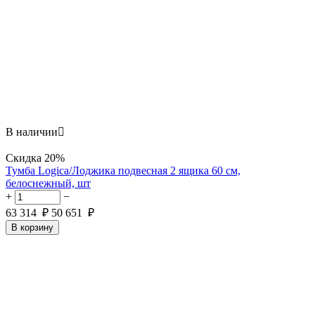
В наличии

Скидка
20%
Тумба Logica/Лоджика подвесная 2 ящика 60 см,
белоснежный, шт
+
−
63 314
₽
50 651
₽
В корзину