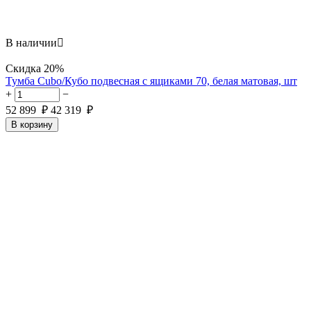
В наличии

Скидка
20%
Тумба Cubo/Кубо подвесная с ящиками 70, белая матовая, шт
+
−
52 899
₽
42 319
₽
В корзину