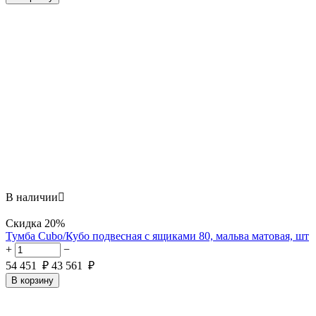
В наличии

Скидка
20%
Тумба Cubo/Кубо подвесная с ящиками 80, мальва матовая, шт
+
−
54 451
₽
43 561
₽
В корзину