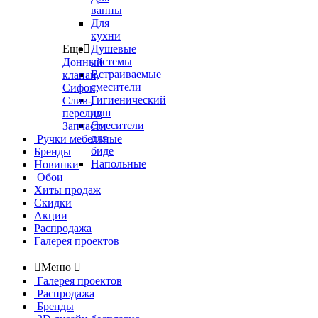
ванны
Для
кухни
Еще

Душевые
системы
Донный
Встраиваемые
клапан,
смесители
Сифон,
Гигиенический
Слив-
душ
перелив
Смесители
Запчасти
для
Ручки мебельные
биде
Бренды
Напольные
Новинки
Обои
Хиты продаж
Скидки
Акции
Распродажа
Галерея проектов

Меню

Галерея проектов
Распродажа
Бренды