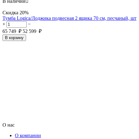
В наличии

Скидка
20%
Тумба Logica/Лоджика подвесная 2 ящика 70 см, песчаный, шт
+
−
65 749
₽
52 599
₽
В корзину
О нас
О компании