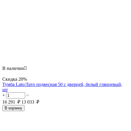
В наличии

Скидка
20%
Тумба Lato/Лато подвесная 50 с дверцей, белый глянцевый,
шт
+
−
16 291
₽
13 033
₽
В корзину