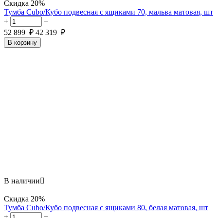
Скидка
20%
Тумба Cubo/Кубо подвесная с ящиками 70, мальва матовая, шт
+
−
52 899
₽
42 319
₽
В корзину
В наличии

Скидка
20%
Тумба Cubo/Кубо подвесная с ящиками 80, белая матовая, шт
+
−