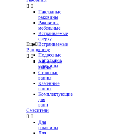


Накладные
раковины
Раковины
мебельные
Встраиваемые
сверху
Еще

Встраиваемые
снизу
Ванны
Подвесные


Напольные
Акриловые
раковины
ванны
Стальные
ванны
Каменные
ванны
Комплектующие
для
ванн
Смесители


Для
раковины
Для