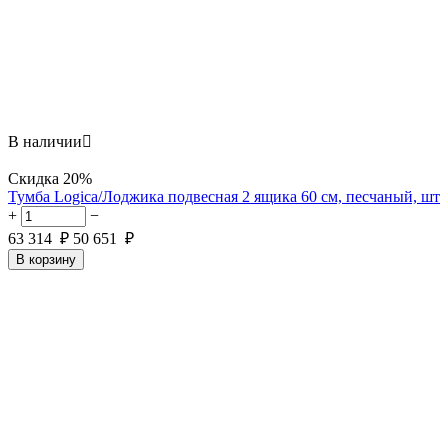
В наличии

Скидка
20%
Тумба Logica/Лоджика подвесная 2 ящика 60 см, песчаный, шт
+
−
63 314
₽
50 651
₽
В корзину