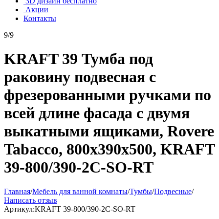
3D дизайн бесплатно
Акции
Контакты
9/9
KRAFT 39 Тумба под
раковину подвесная с
фрезерованными ручками по
всей длине фасада с двумя
выкатными ящиками, Rovere
Tabacco, 800х390x500, KRAFT
39-800/390-2C-SO-RT
Главная
/
Мебель для ванной комнаты
/
Тумбы
/
Подвесные
/
Написать отзыв
Артикул:
KRAFT 39-800/390-2C-SO-RT