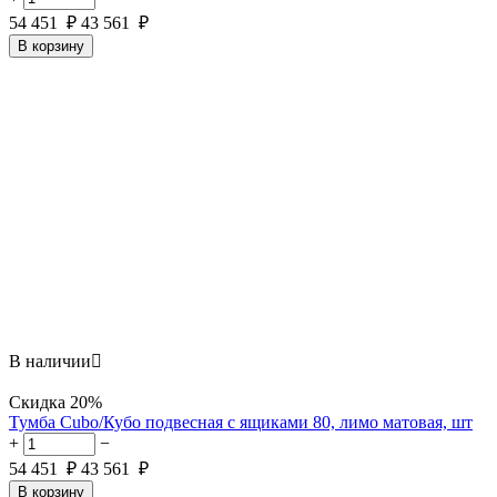
54 451
₽
43 561
₽
В корзину
В наличии

Скидка
20%
Тумба Cubo/Кубо подвесная с ящиками 80, лимо матовая, шт
+
−
54 451
₽
43 561
₽
В корзину