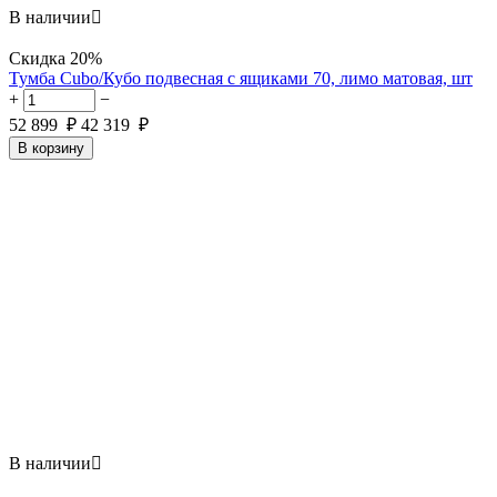
В наличии

Скидка
20%
Тумба Cubo/Кубо подвесная с ящиками 70, лимо матовая, шт
+
−
52 899
₽
42 319
₽
В корзину
В наличии
