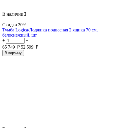
В наличии

Скидка
20%
Тумба Logica/Лоджика подвесная 2 ящика 70 см,
белоснежный, шт
+
−
65 749
₽
52 599
₽
В корзину