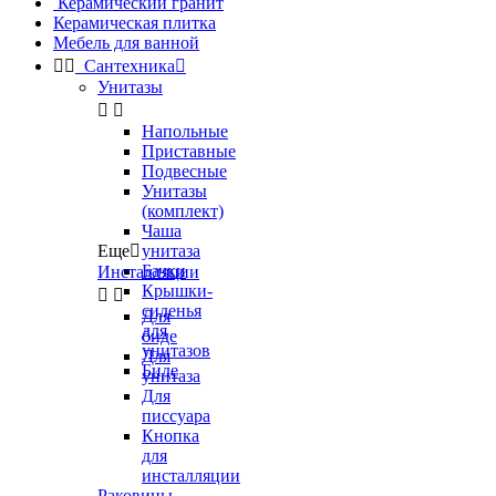
Керамический гранит
Керамическая плитка
Мебель для ванной


Сантехника

Унитазы


Напольные
Приставные
Подвесные
Унитазы
(комплект)
Чаша
Еще

унитаза
Бачки
Инсталляции
Крышки-


сиденья
Для
для
биде
унитазов
Для
Биде
унитаза
Для
писсуара
Кнопка
для
инсталляции
Раковины