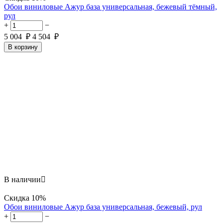
Обои виниловые Ажур база универсальная, бежевый тёмный,
рул
+
−
5 004
₽
4 504
₽
В корзину
В наличии

Скидка
10%
Обои виниловые Ажур база универсальная, бежевый, рул
+
−