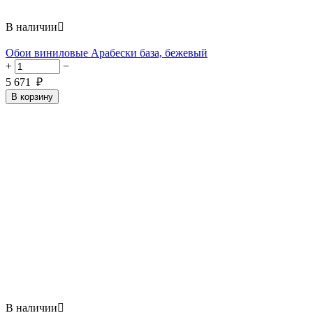
В наличии

Обои виниловые Арабески база, бежевый
+
−
5 671
₽
В корзину
В наличии
