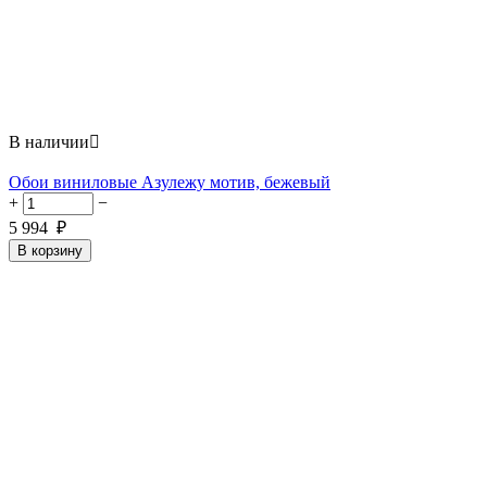
В наличии

Обои виниловые Азулежу мотив, бежевый
+
−
5 994
₽
В корзину