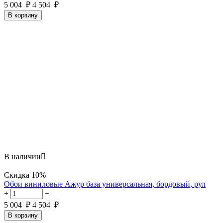
5 004
₽
4 504
₽
В корзину
В наличии

Скидка
10%
Обои виниловые Ажур база универсальная, бордовый, рул
+
−
5 004
₽
4 504
₽
В корзину