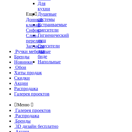
Для
кухни
Еще

Душевые
системы
Донный
Встраиваемые
клапан,
смесители
Сифон,
Гигиенический
Слив-
душ
перелив
Смесители
Запчасти
для
Ручки мебельные
биде
Бренды
Напольные
Новинки
Обои
Хиты продаж
Скидки
Акции
Распродажа
Галерея проектов

Меню

Галерея проектов
Распродажа
Бренды
3D дизайн бесплатно
Акции