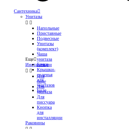
Сантехника

Унитазы


Напольные
Приставные
Подвесные
Унитазы
(комплект)
Чаша
Еще

унитаза
Бачки
Инсталляции
Крышки-


сиденья
Для
для
биде
унитазов
Для
Биде
унитаза
Для
писсуара
Кнопка
для
инсталляции
Раковины

