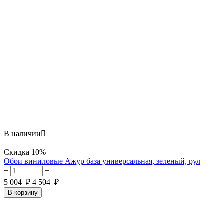
В наличии

Скидка
10%
Обои виниловые Ажур база универсальная, зеленый, рул
+
−
5 004
₽
4 504
₽
В корзину