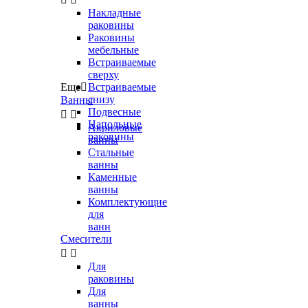
Накладные
раковины
Раковины
мебельные
Встраиваемые
сверху
Еще

Встраиваемые
снизу
Ванны
Подвесные


Напольные
Акриловые
раковины
ванны
Стальные
ванны
Каменные
ванны
Комплектующие
для
ванн
Смесители


Для
раковины
Для
ванны