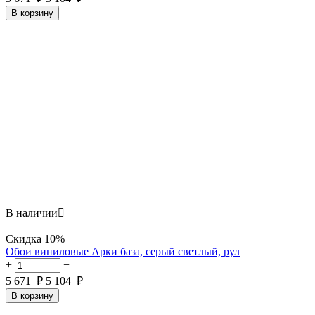
В корзину
В наличии

Скидка
10%
Обои виниловые Арки база, серый светлый, рул
+
−
5 671
₽
5 104
₽
В корзину