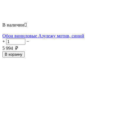
В наличии

Обои виниловые Азулежу мотив, синий
+
−
5 994
₽
В корзину