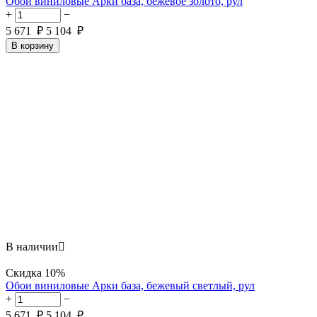
Обои виниловые Арки база, бежевое золото, рул
+
−
5 671
₽
5 104
₽
В корзину
В наличии

Скидка
10%
Обои виниловые Арки база, бежевый светлый, рул
+
−
5 671
₽
5 104
₽