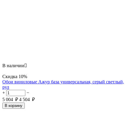
В наличии

Скидка
10%
Обои виниловые Ажур база универсальная, серый светлый,
рул
+
−
5 004
₽
4 504
₽
В корзину