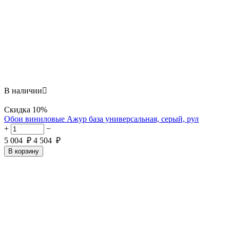
В наличии

Скидка
10%
Обои виниловые Ажур база универсальная, серый, рул
+
−
5 004
₽
4 504
₽
В корзину