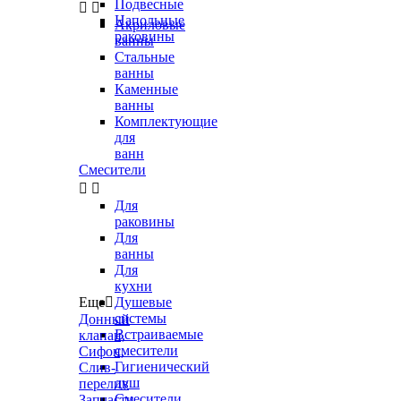
Подвесные


Напольные
Акриловые
раковины
ванны
Стальные
ванны
Каменные
ванны
Комплектующие
для
ванн
Смесители


Для
раковины
Для
ванны
Для
кухни
Еще

Душевые
системы
Донный
Встраиваемые
клапан,
смесители
Сифон,
Гигиенический
Слив-
душ
перелив
Смесители
Запчасти