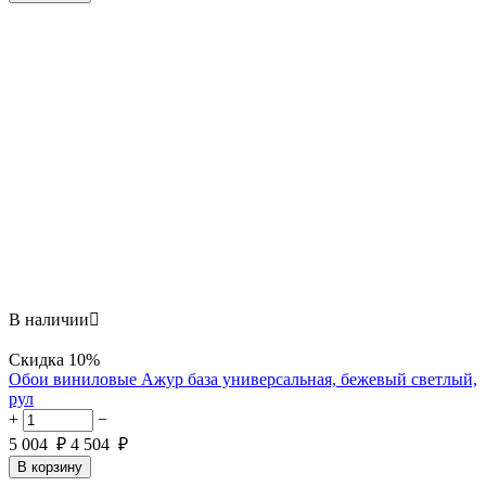
В наличии

Скидка
10%
Обои виниловые Ажур база универсальная, бежевый светлый,
рул
+
−
5 004
₽
4 504
₽
В корзину