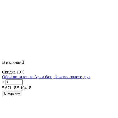
В наличии

Скидка
10%
Обои виниловые Арки база, бежевое золото, рул
+
−
5 671
₽
5 104
₽
В корзину