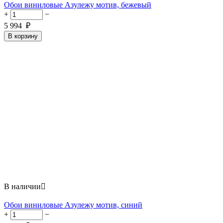
Обои виниловые Азулежу мотив, бежевый
+
−
5 994
₽
В корзину
В наличии

Обои виниловые Азулежу мотив, синий
+
−