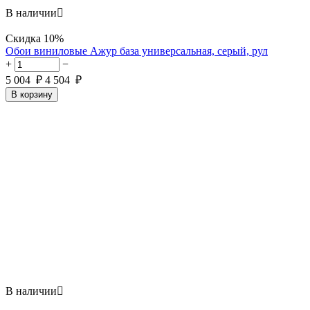
В наличии

Скидка
10%
Обои виниловые Ажур база универсальная, серый, рул
+
−
5 004
₽
4 504
₽
В корзину
В наличии
