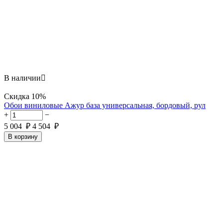
В наличии

Скидка
10%
Обои виниловые Ажур база универсальная, бордовый, рул
+
−
5 004
₽
4 504
₽
В корзину