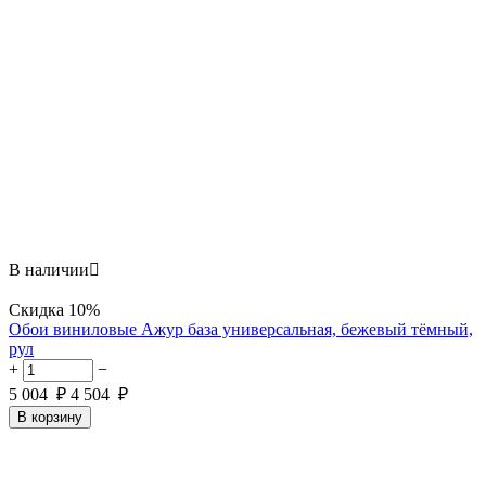
В наличии

Скидка
10%
Обои виниловые Ажур база универсальная, бежевый тёмный,
рул
+
−
5 004
₽
4 504
₽
В корзину