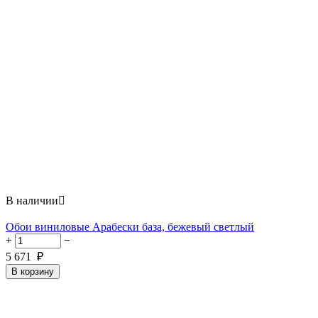
В наличии

Обои виниловые Арабески база, бежевый светлый
+
−
5 671
₽
В корзину