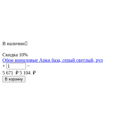
В наличии

Скидка
10%
Обои виниловые Арки база, серый светлый, рул
+
−
5 671
₽
5 104
₽
В корзину