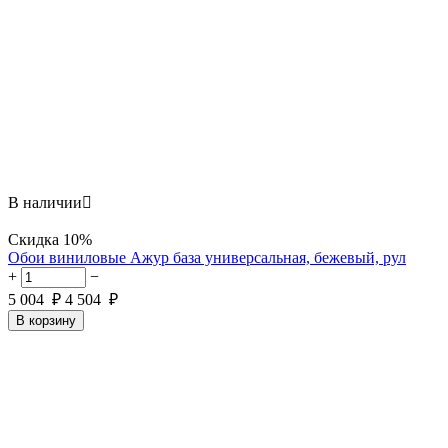
В наличии

Скидка
10%
Обои виниловые Ажур база универсальная, бежевый, рул
+
−
5 004
₽
4 504
₽
В корзину