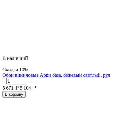
В наличии

Скидка
10%
Обои виниловые Арки база, бежевый светлый, рул
+
−
5 671
₽
5 104
₽
В корзину