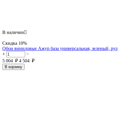
В наличии

Скидка
10%
Обои виниловые Ажур база универсальная, зеленый, рул
+
−
5 004
₽
4 504
₽
В корзину