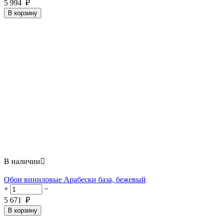
5 994
₽
В корзину
В наличии

Обои виниловые Арабески база, бежевый
+
−
5 671
₽
В корзину