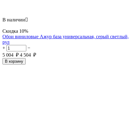
В наличии

Скидка
10%
Обои виниловые Ажур база универсальная, серый светлый,
рул
+
−
5 004
₽
4 504
₽
В корзину