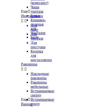
(комплект)
Чаша
Еще

унитаза
Бачки
Инсталляции
Крышки-


сиденья
Для
для
биде
унитазов
Для
Биде
унитаза
Для
писсуара
Кнопка
для
инсталляции
Раковины


Накладные
раковины
Раковины
мебельные
Встраиваемые
сверху
Еще

Встраиваемые
снизу
Ванны