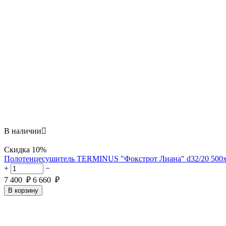
В наличии

Скидка
10%
Полотенцесушитель TERMINUS "Фокстрот Лиана" d32/20 500
+
−
7 400
₽
6 660
₽
В корзину