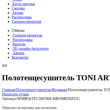
Хиты продаж
Скидки
Акции
Распродажа
Галерея проектов

Меню
Галерея проектов
Распродажа
Бренды
3D дизайн бесплатно
Акции
Контакты
9/9
Полотенцесушитель TONI ARTI
Главная
/
Полотенцесушители
/
Водяные
/
Полотенцесушитель TONI
Написать отзыв
Артикул:
WMRQOTC500780CHROMENIZUG

Наведите на картинку для увеличения