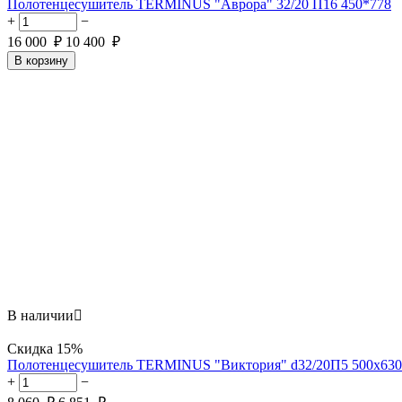
Полотенцесушитель TERMINUS "Аврора" 32/20 П16 450*778
+
−
16 000
₽
10 400
₽
В корзину
В наличии

Скидка
15%
Полотенцесушитель TERMINUS "Виктория" d32/20П5 500х630
+
−