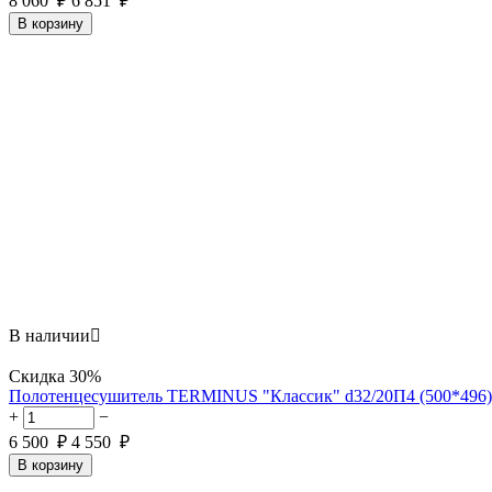
8 060
₽
6 851
₽
В корзину
В наличии

Скидка
30%
Полотенцесушитель TERMINUS "Классик" d32/20П4 (500*496)
+
−
6 500
₽
4 550
₽
В корзину