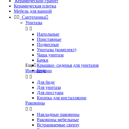
Керамический гранит
Керамическая плитка
Мебель для ванной


Сантехника

Унитазы


Напольные
Приставные
Подвесные
Унитазы (комплект)
Чаша унитаза
Бачки
Еще

Крышки- сиденья для унитазов
Биде
Инсталляции


Для биде
Для унитаза
Для писсуара
Кнопка для инсталляции
Раковины


Накладные раковины
Раковины мебельные
Встраиваемые сверху