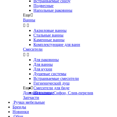
Встраиваемые снизу
Подвесные
Напольные раковины
Еще

Ванны


Акриловые ванны
Стальные ванны
Каменные ванны
Комплектующие для ванн
Смесители


Для раковины
Для ванны
Для кухни
Душевые системы
Встраиваемые смесители
Гигиенический душ
Еще

Смесители для биде
Напольные
Донный клапан, Сифон, Слив-перелив
Запчасти
Ручки мебельные
Бренды
Новинки
Обои