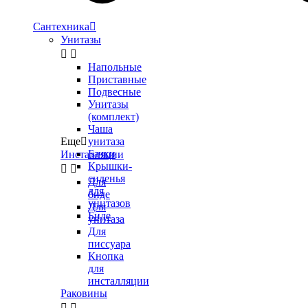
Сантехника

Унитазы


Напольные
Приставные
Подвесные
Унитазы
(комплект)
Чаша
Еще

унитаза
Бачки
Инсталляции
Крышки-


сиденья
Для
для
биде
унитазов
Для
Биде
унитаза
Для
писсуара
Кнопка
для
инсталляции
Раковины

