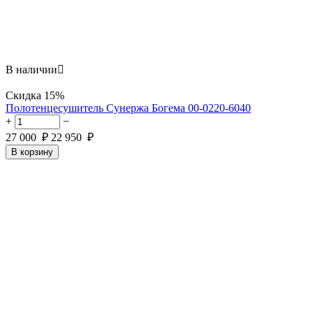
В наличии

Скидка
15%
​Полотенцесушитель Сунержа Богема 00-0220-6040
+
−
27 000
₽
22 950
₽
В корзину