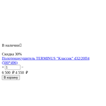
В наличии

Скидка
30%
Полотенцесушитель TERMINUS "Классик" d32/20П4
(500*496)
+
−
6 500
₽
4 550
₽
В корзину