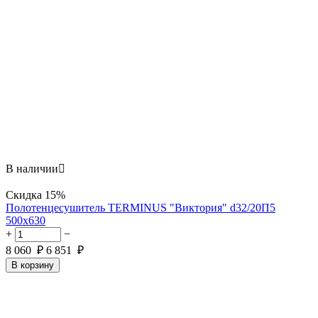
В наличии

Скидка
15%
Полотенцесушитель TERMINUS "Виктория" d32/20П5
500х630
+
−
8 060
₽
6 851
₽
В корзину