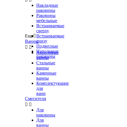
Накладные
раковины
Раковины
мебельные
Встраиваемые
сверху
Еще

Встраиваемые
снизу
Ванны
Подвесные


Напольные
Акриловые
раковины
ванны
Стальные
ванны
Каменные
ванны
Комплектующие
для
ванн
Смесители


Для
раковины
Для
ванны