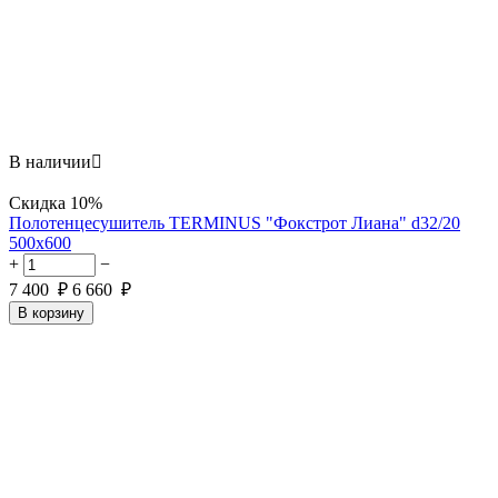
В наличии

Скидка
10%
Полотенцесушитель TERMINUS "Фокстрот Лиана" d32/20
500х600
+
−
7 400
₽
6 660
₽
В корзину