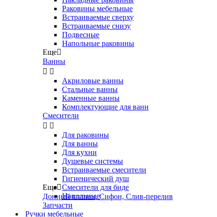
Раковины мебельные
Встраиваемые сверху
Встраиваемые снизу
Подвесные
Напольные раковины
Еще

Ванны


Акриловые ванны
Стальные ванны
Каменные ванны
Комплектующие для ванн
Смесители


Для раковины
Для ванны
Для кухни
Душевые системы
Встраиваемые смесители
Гигиенический душ
Еще

Смесители для биде
Напольные
Донный клапан, Сифон, Слив-перелив
Запчасти
Ручки мебельные