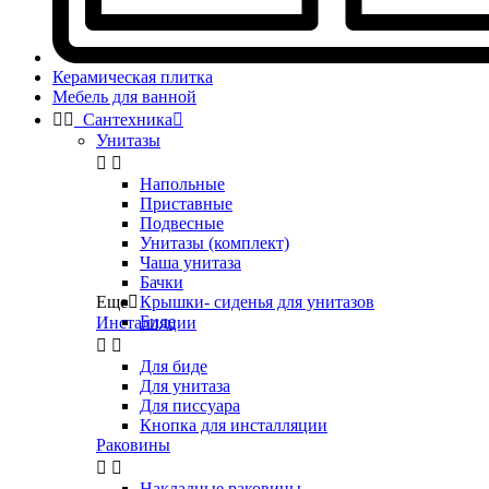
Керамическая плитка
Мебель для ванной


Сантехника

Унитазы


Напольные
Приставные
Подвесные
Унитазы (комплект)
Чаша унитаза
Бачки
Еще

Крышки- сиденья для унитазов
Биде
Инсталляции


Для биде
Для унитаза
Для писсуара
Кнопка для инсталляции
Раковины


Накладные раковины