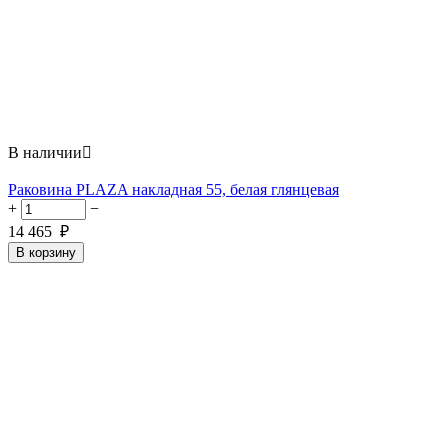
В наличии

Раковина PLAZA накладная 55, белая глянцевая
+
−
14 465
₽
В корзину