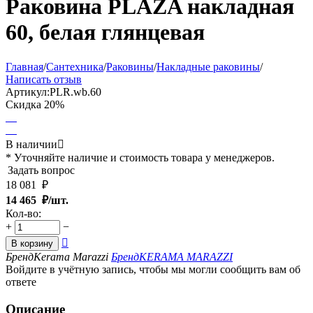
Раковина PLAZA накладная
60, белая глянцевая
Главная
/
Сантехника
/
Раковины
/
Накладные раковины
/
Написать отзыв
Артикул:
PLR.wb.60
Скидка
20%
В наличии

* Уточняйте наличие и стоимость товара у менеджеров.
Задать вопрос
18 081
₽
14 465
₽/шт.
Кол-во:
+
−

В корзину
Бренд
Kerama Marazzi
Бренд
KERAMA MARAZZI
Войдите в учётную запись, чтобы мы могли сообщить вам об
ответе
Описание