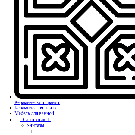
Керамический гранит
Керамическая плитка
Мебель для ванной


Сантехника

Унитазы

