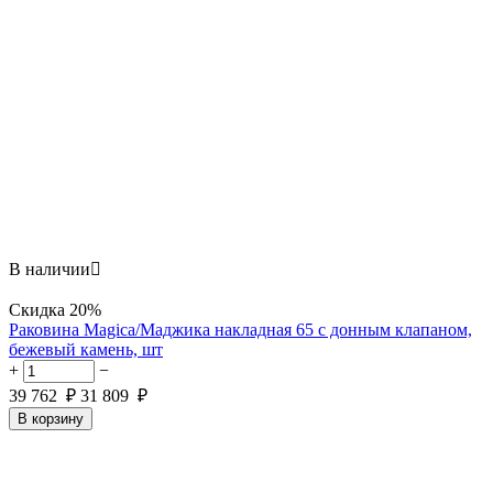
В наличии

Скидка
20%
Раковина Magica/Маджика накладная 65 с донным клапаном,
бежевый камень, шт
+
−
39 762
₽
31 809
₽
В корзину