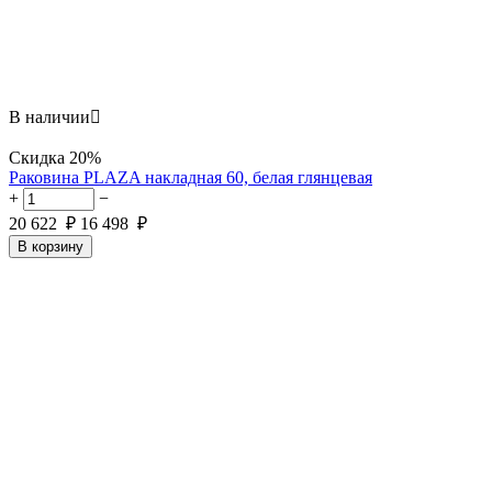
В наличии

Скидка
20%
Раковина PLAZA накладная 60, белая глянцевая
+
−
20 622
₽
16 498
₽
В корзину