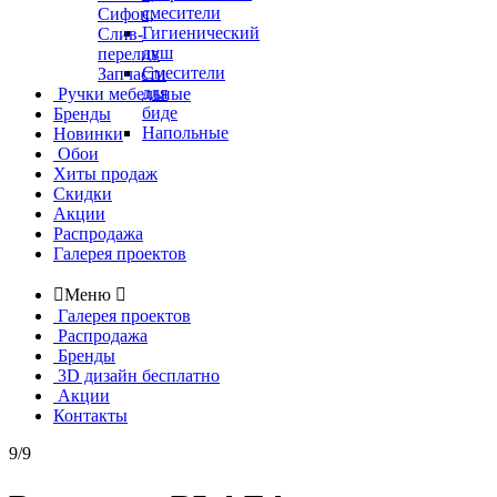
смесители
Сифон,
Гигиенический
Слив-
душ
перелив
Смесители
Запчасти
для
Ручки мебельные
биде
Бренды
Напольные
Новинки
Обои
Хиты продаж
Скидки
Акции
Распродажа
Галерея проектов

Меню

Галерея проектов
Распродажа
Бренды
3D дизайн бесплатно
Акции
Контакты
9/9