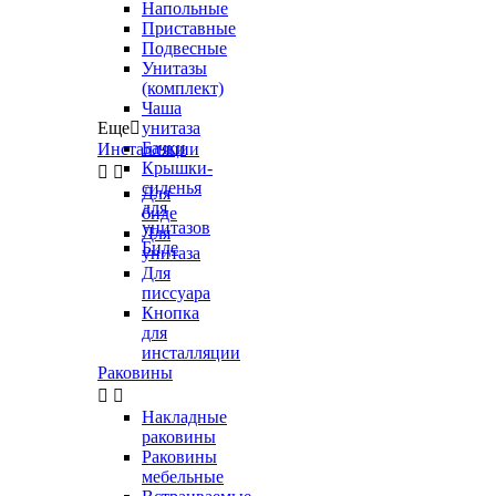
Напольные
Приставные
Подвесные
Унитазы
(комплект)
Чаша
Еще

унитаза
Бачки
Инсталляции
Крышки-


сиденья
Для
для
биде
унитазов
Для
Биде
унитаза
Для
писсуара
Кнопка
для
инсталляции
Раковины


Накладные
раковины
Раковины
мебельные