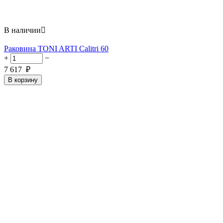
В наличии

Раковина TONI ARTI Calitri 60
+
−
7 617
₽
В корзину