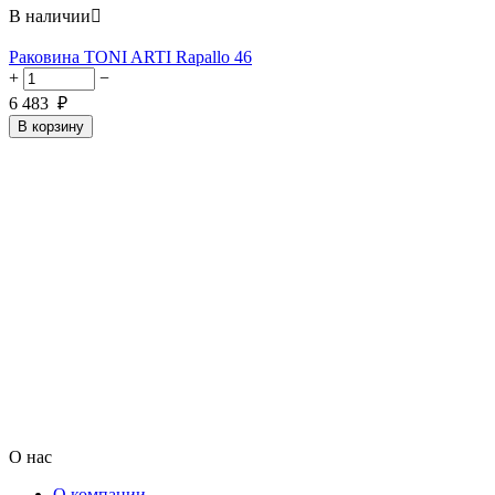
В наличии

Раковина TONI ARTI Rapallo 46
+
−
6 483
₽
В корзину
О нас
О компании