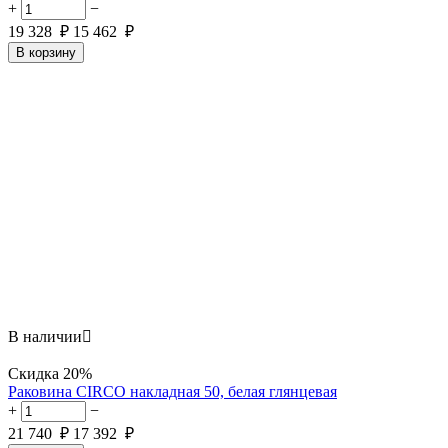
+
−
19 328
₽
15 462
₽
В корзину
В наличии

Скидка
20%
Раковина CIRCO накладная 50, белая глянцевая
+
−
21 740
₽
17 392
₽