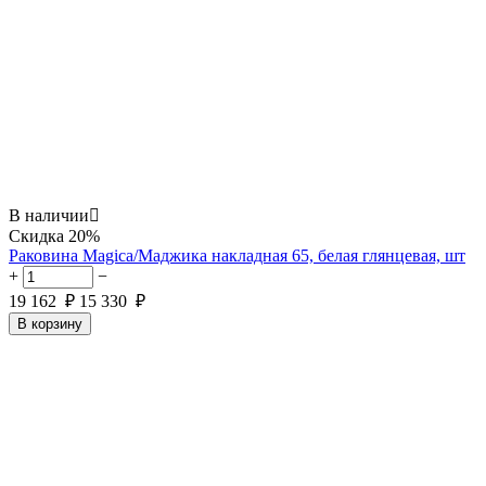
В наличии

Скидка
20%
Раковина Magica/Маджика накладная 65, белая глянцевая, шт
+
−
19 162
₽
15 330
₽
В корзину