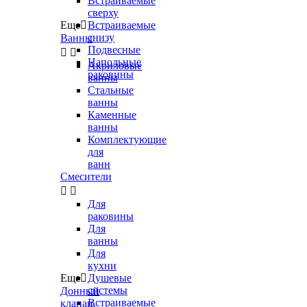
Встраиваемые
сверху
Еще

Встраиваемые
снизу
Ванны
Подвесные


Напольные
Акриловые
раковины
ванны
Стальные
ванны
Каменные
ванны
Комплектующие
для
ванн
Смесители


Для
раковины
Для
ванны
Для
кухни
Еще

Душевые
системы
Донный
Встраиваемые
клапан,