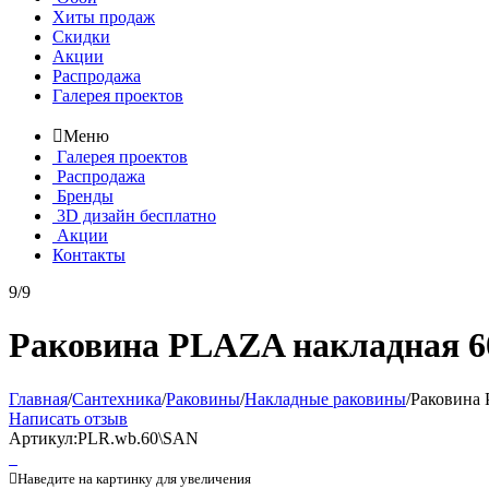
Хиты продаж
Скидки
Акции
Распродажа
Галерея проектов

Меню
Галерея проектов
Распродажа
Бренды
3D дизайн бесплатно
Акции
Контакты
9/9
Раковина PLAZA накладная 6
Главная
/
Сантехника
/
Раковины
/
Накладные раковины
/
Раковина 
Написать отзыв
Артикул:
PLR.wb.60\SAN

Наведите на картинку для увеличения