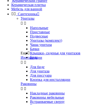
Керамический гранит
Керамическая плитка
Мебель для ванной


Сантехника

Унитазы


Напольные
Приставные
Подвесные
Унитазы (комплект)
Чаша унитаза
Бачки
Еще

Крышки- сиденья для унитазов
Биде
Инсталляции


Для биде
Для унитаза
Для писсуара
Кнопка для инсталляции
Раковины


Накладные раковины
Раковины мебельные
Встраиваемые сверху