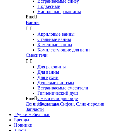
Встраиваемые снизу
Подвесные
Напольные раковины
Еще

Ванны


Акриловые ванны
Стальные ванны
Каменные ванны
Комплектующие для ванн
Смесители


Для раковины
Для ванны
Для кухни
Душевые системы
Встраиваемые смесители
Гигиенический душ
Еще

Смесители для биде
Напольные
Донный клапан, Сифон, Слив-перелив
Запчасти
Ручки мебельные
Бренды
Новинки
Обои