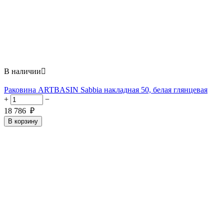
В наличии

Раковина ARTBASIN Sabbia накладная 50, белая глянцевая
+
−
18 786
₽
В корзину