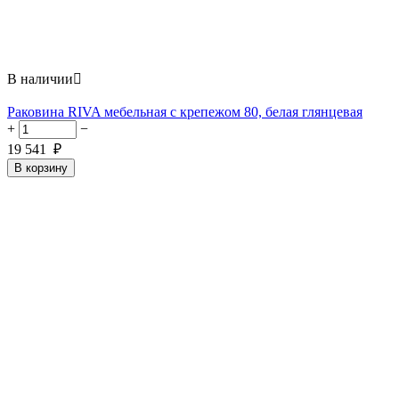
В наличии

Раковина RIVA мебельная с крепежом 80, белая глянцевая
+
−
19 541
₽
В корзину