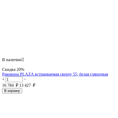
В наличии

Скидка
20%
Раковина PLAZA встраиваемая сверху 55, белая глянцевая
+
−
16 784
₽
13 427
₽
В корзину