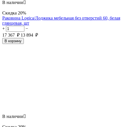
В наличии

Скидка
20%
Раковина Logica/Лоджика мебельная без отверстий 60, белая
глянцевая, шт
+
−
17 367
₽
13 894
₽
В корзину
В наличии

Скидка
20%