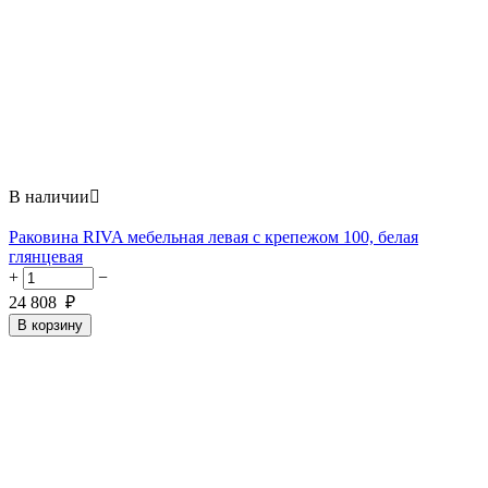
В наличии

Раковина RIVA мебельная левая с крепежом 100, белая
глянцевая
+
−
24 808
₽
В корзину