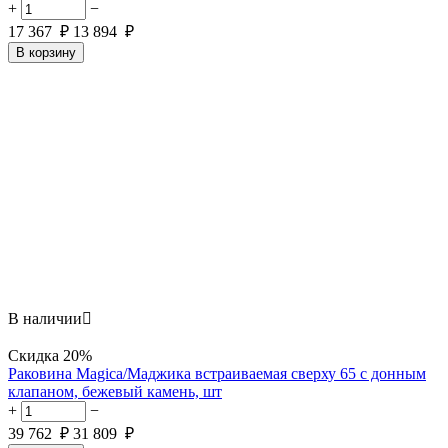
+
−
17 367
₽
13 894
₽
В корзину
В наличии

Скидка
20%
Раковина Magica/Маджика встраиваемая сверху 65 с донным
клапаном, бежевый камень, шт
+
−
39 762
₽
31 809
₽