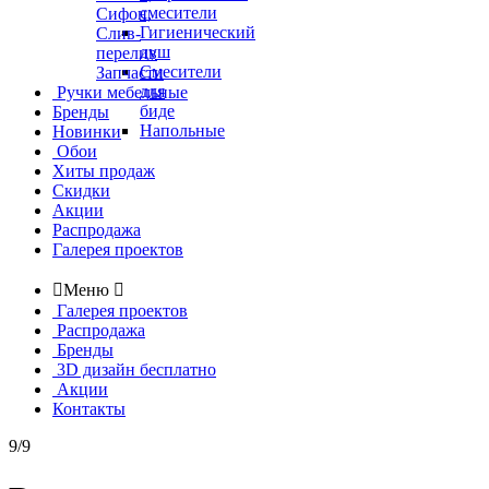
смесители
Сифон,
Гигиенический
Слив-
душ
перелив
Смесители
Запчасти
для
Ручки мебельные
биде
Бренды
Напольные
Новинки
Обои
Хиты продаж
Скидки
Акции
Распродажа
Галерея проектов

Меню

Галерея проектов
Распродажа
Бренды
3D дизайн бесплатно
Акции
Контакты
9/9