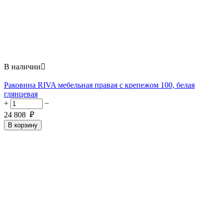
В наличии

Раковина RIVA мебельная правая с крепежом 100, белая
глянцевая
+
−
24 808
₽
В корзину