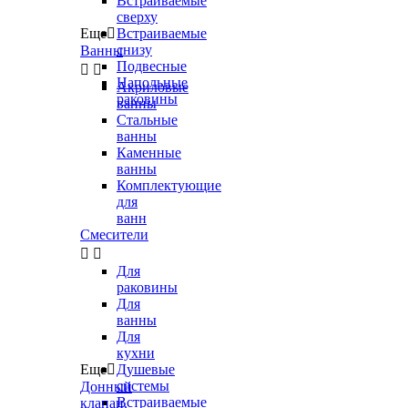
Встраиваемые
сверху
Еще

Встраиваемые
снизу
Ванны
Подвесные


Напольные
Акриловые
раковины
ванны
Стальные
ванны
Каменные
ванны
Комплектующие
для
ванн
Смесители


Для
раковины
Для
ванны
Для
кухни
Еще

Душевые
системы
Донный
Встраиваемые
клапан,