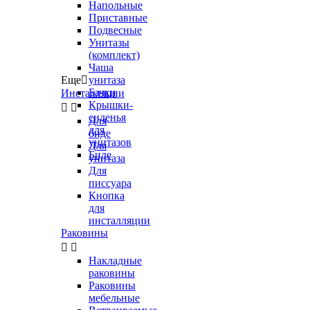
Напольные
Приставные
Подвесные
Унитазы
(комплект)
Чаша
Еще

унитаза
Бачки
Инсталляции
Крышки-


сиденья
Для
для
биде
унитазов
Для
Биде
унитаза
Для
писсуара
Кнопка
для
инсталляции
Раковины


Накладные
раковины
Раковины
мебельные