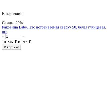
В наличии

Скидка
20%
Раковина Lato/Лато встраиваемая сверху 50, белая глянцевая,
шт
+
−
10 246
₽
8 197
₽
В корзину