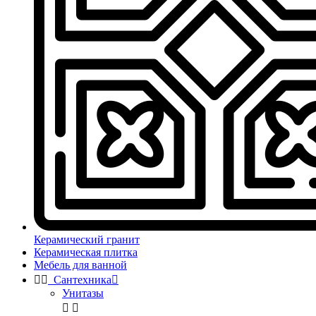
Керамический гранит
Керамическая плитка
Мебель для ванной


Сантехника

Унитазы

