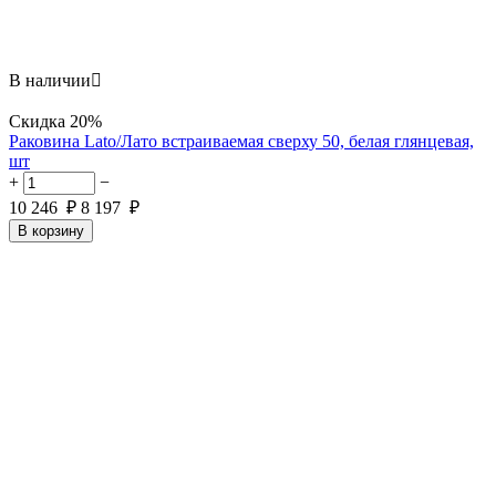
В наличии

Скидка
20%
Раковина Lato/Лато встраиваемая сверху 50, белая глянцевая,
шт
+
−
10 246
₽
8 197
₽
В корзину