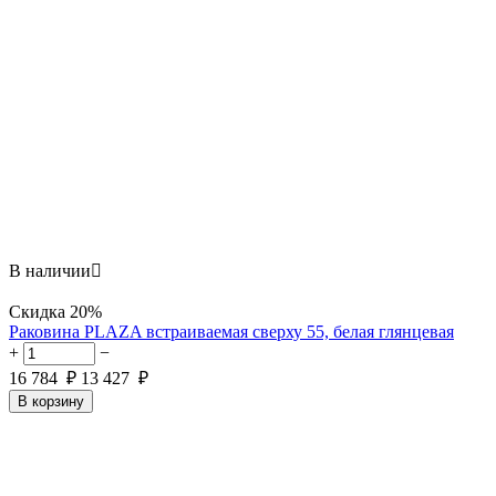
В наличии

Скидка
20%
Раковина PLAZA встраиваемая сверху 55, белая глянцевая
+
−
16 784
₽
13 427
₽
В корзину