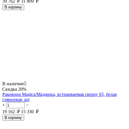
39 762
₽
31 809
₽
В корзину
В наличии

Скидка
20%
Раковина Magica/Маджика, встраиваемая сверху 65, белая
глянцевая, шт
+
−
19 162
₽
15 330
₽
В корзину