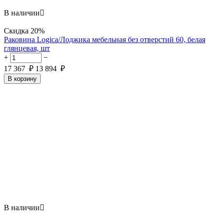
В наличии

Скидка
20%
Раковина Logica/Лоджика мебельная без отверстий 60, белая
глянцевая, шт
+
−
17 367
₽
13 894
₽
В корзину
В наличии
