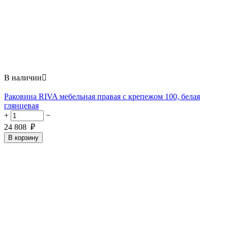
В наличии

Раковина RIVA мебельная правая с крепежом 100, белая
глянцевая
+
−
24 808
₽
В корзину