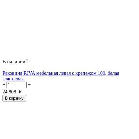
В наличии

Раковина RIVA мебельная левая с крепежом 100, белая
глянцевая
+
−
24 808
₽
В корзину