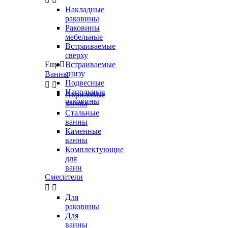
Накладные
раковины
Раковины
мебельные
Встраиваемые
сверху
Еще

Встраиваемые
снизу
Ванны
Подвесные


Напольные
Акриловые
раковины
ванны
Стальные
ванны
Каменные
ванны
Комплектующие
для
ванн
Смесители


Для
раковины
Для
ванны