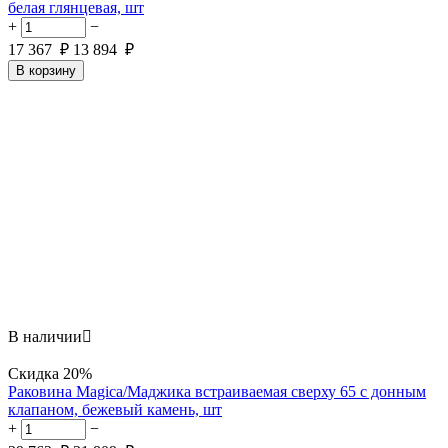
белая глянцевая, шт
+
−
17 367
₽
13 894
₽
В корзину
В наличии

Скидка
20%
Раковина Magica/Маджика встраиваемая сверху 65 с донным
клапаном, бежевый камень, шт
+
−