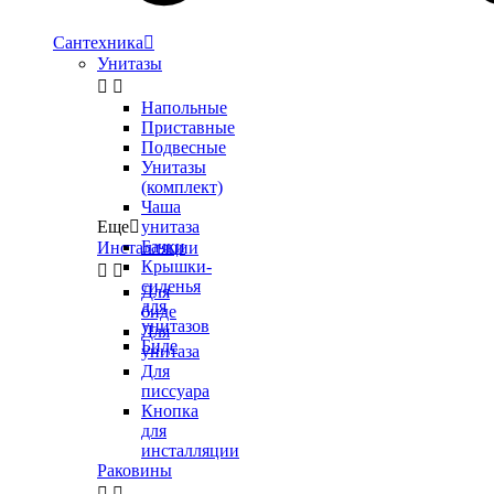
Сантехника

Унитазы


Напольные
Приставные
Подвесные
Унитазы
(комплект)
Чаша
Еще

унитаза
Бачки
Инсталляции
Крышки-


сиденья
Для
для
биде
унитазов
Для
Биде
унитаза
Для
писсуара
Кнопка
для
инсталляции
Раковины

