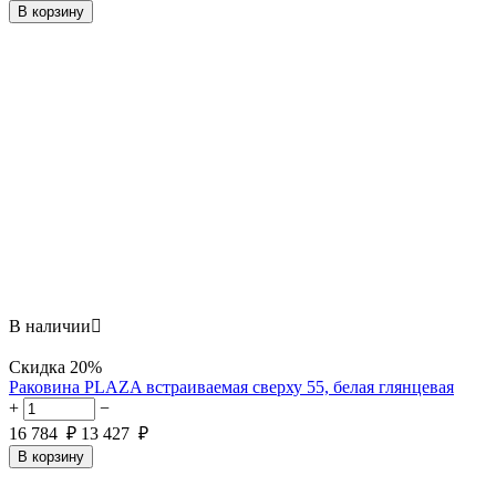
В корзину
В наличии

Скидка
20%
Раковина PLAZA встраиваемая сверху 55, белая глянцевая
+
−
16 784
₽
13 427
₽
В корзину