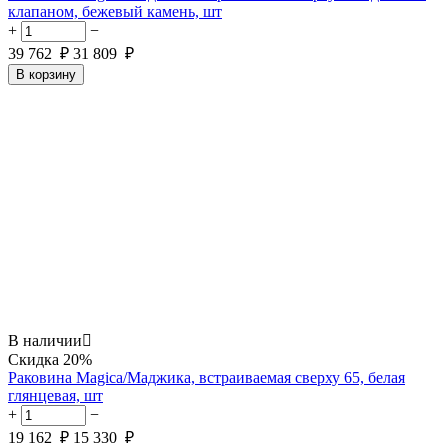
клапаном, бежевый камень, шт
+
−
39 762
₽
31 809
₽
В корзину
В наличии

Скидка
20%
Раковина Magica/Маджика, встраиваемая сверху 65, белая
глянцевая, шт
+
−
19 162
₽
15 330
₽