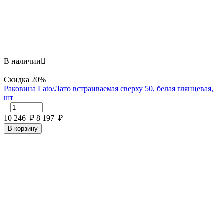
В наличии

Скидка
20%
Раковина Lato/Лато встраиваемая сверху 50, белая глянцевая,
шт
+
−
10 246
₽
8 197
₽
В корзину