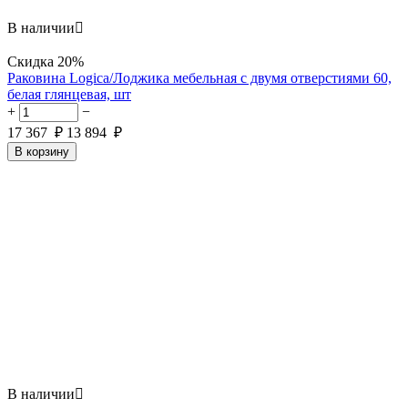
В наличии

Скидка
20%
Раковина Logica/Лоджика мебельная с двумя отверстиями 60,
белая глянцевая, шт
+
−
17 367
₽
13 894
₽
В корзину
В наличии
