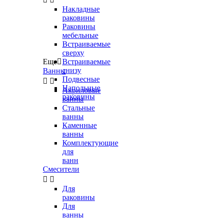
Накладные
раковины
Раковины
мебельные
Встраиваемые
сверху
Еще

Встраиваемые
снизу
Ванны
Подвесные


Напольные
Акриловые
раковины
ванны
Стальные
ванны
Каменные
ванны
Комплектующие
для
ванн
Смесители


Для
раковины
Для
ванны