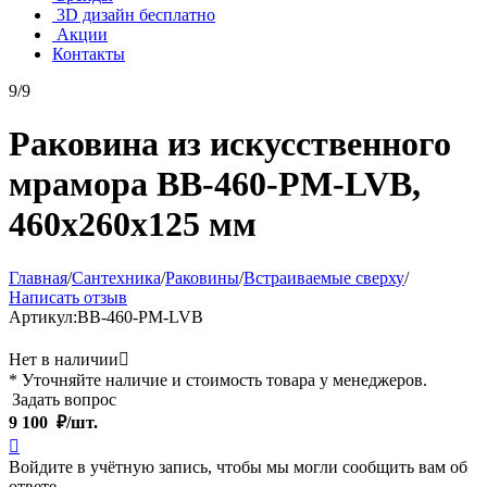
3D дизайн бесплатно
Акции
Контакты
9/9
Раковина из искусственного
мрамора BB-460-PM-LVB,
460х260х125 мм
Главная
/
Сантехника
/
Раковины
/
Встраиваемые сверху
/
Написать отзыв
Артикул:
BB-460-PM-LVB
Нет в наличии

* Уточняйте наличие и стоимость товара у менеджеров.
Задать вопрос
9 100
₽/шт.

Войдите в учётную запись, чтобы мы могли сообщить вам об
ответе