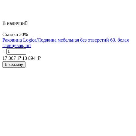
В наличии

Скидка
20%
Раковина Logica/Лоджика мебельная без отверстий 60, белая
глянцевая, шт
+
−
17 367
₽
13 894
₽
В корзину