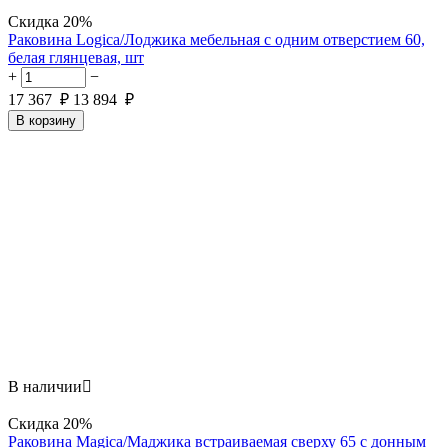
Скидка
20%
Раковина Logica/Лоджика мебельная с одним отверстием 60,
белая глянцевая, шт
+
−
17 367
₽
13 894
₽
В корзину
В наличии

Скидка
20%
Раковина Magica/Маджика встраиваемая сверху 65 с донным