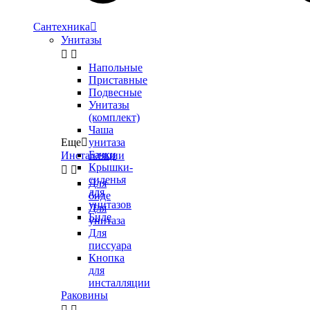
Сантехника

Унитазы


Напольные
Приставные
Подвесные
Унитазы
(комплект)
Чаша
Еще

унитаза
Бачки
Инсталляции
Крышки-


сиденья
Для
для
биде
унитазов
Для
Биде
унитаза
Для
писсуара
Кнопка
для
инсталляции
Раковины

