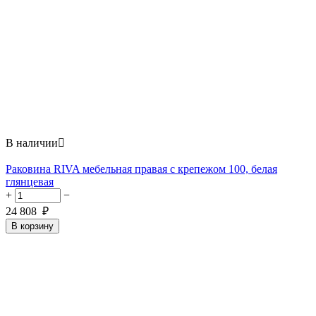
В наличии

Раковина RIVA мебельная правая с крепежом 100, белая
глянцевая
+
−
24 808
₽
В корзину