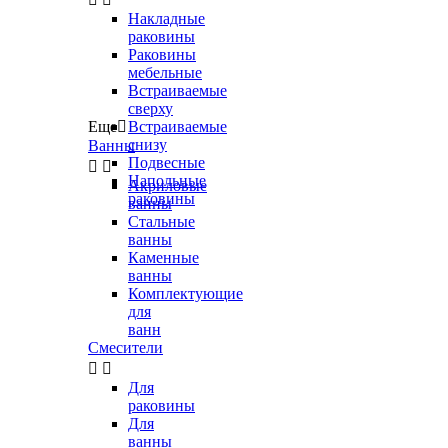
Накладные
раковины
Раковины
мебельные
Встраиваемые
сверху
Еще

Встраиваемые
снизу
Ванны
Подвесные


Напольные
Акриловые
раковины
ванны
Стальные
ванны
Каменные
ванны
Комплектующие
для
ванн
Смесители


Для
раковины
Для
ванны