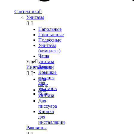
Сантехника

Унитазы


Напольные
Приставные
Подвесные
Унитазы
(комплект)
Чаша
Еще

унитаза
Бачки
Инсталляции
Крышки-


сиденья
Для
для
биде
унитазов
Для
Биде
унитаза
Для
писсуара
Кнопка
для
инсталляции
Раковины

