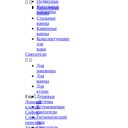
Подвесные


Напольные
Акриловые
раковины
ванны
Стальные
ванны
Каменные
ванны
Комплектующие
для
ванн
Смесители


Для
раковины
Для
ванны
Для
кухни
Еще

Душевые
системы
Донный
Встраиваемые
клапан,
смесители
Сифон,
Гигиенический
Слив-
душ
перелив
Смесители
Запчасти