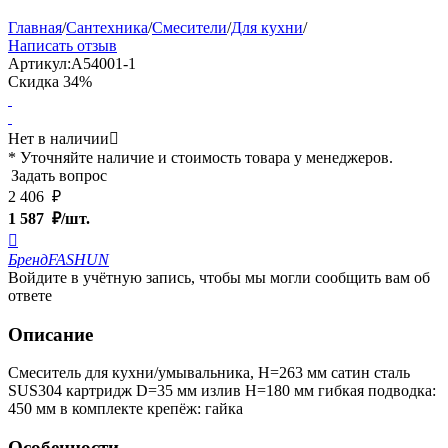
Главная
/
Сантехника
/
Смесители
/
Для кухни
/
Написать отзыв
Артикул:
A54001-1
Скидка
34%
Нет в наличии

* Уточняйте наличие и стоимость товара у менеджеров.
Задать вопрос
2 406
₽
1 587
₽/шт.

Бренд
FASHUN
Войдите в учётную запись, чтобы мы могли сообщить вам об
ответе
Описание
Смеситель для кухни/умывальника, H=263 мм сатин сталь
SUS304 картридж D=35 мм излив H=180 мм гибкая подводка:
450 мм в комплекте крепёж: гайка
Особенности