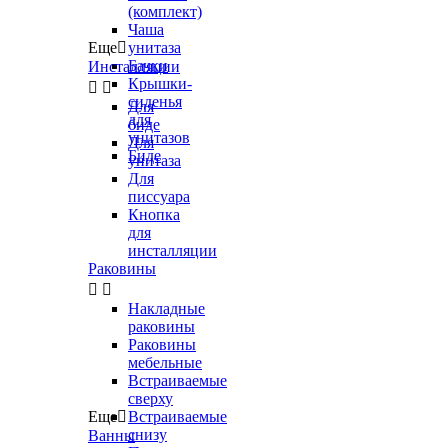
(комплект)
Чаша
Еще

унитаза
Бачки
Инсталляции
Крышки-


сиденья
Для
для
биде
унитазов
Для
Биде
унитаза
Для
писсуара
Кнопка
для
инсталляции
Раковины


Накладные
раковины
Раковины
мебельные
Встраиваемые
сверху
Еще

Встраиваемые
снизу
Ванны