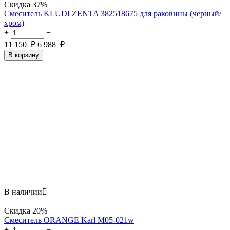
Скидка
37%
Смеситель KLUDI ZENTA 382518675 для раковины (черный/
хром)
+
−
11 150
₽
6 988
₽
В корзину
В наличии

Скидка
20%
Смеситель ORANGE Karl M05-021w
+
−