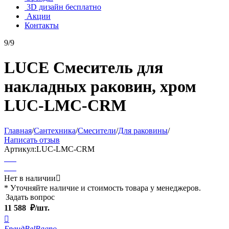
3D дизайн бесплатно
Акции
Контакты
9/9
LUCE Смеситель для
накладных раковин, хром
LUC-LMC-CRM
Главная
/
Сантехника
/
Смесители
/
Для раковины
/
Написать отзыв
Артикул:
LUC-LMC-CRM
Нет в наличии

* Уточняйте наличие и стоимость товара у менеджеров.
Задать вопрос
11 588
₽/шт.

Бренд
BelBagno