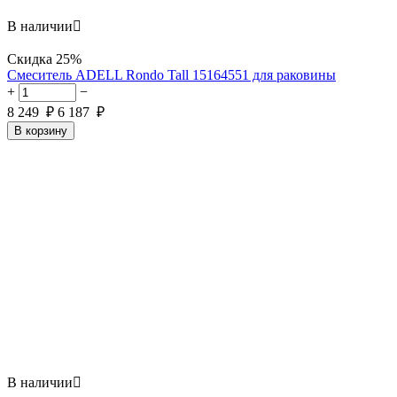
В наличии

Скидка
25%
Смеситель ADELL Rondo Tall 15164551 для раковины
+
−
8 249
₽
6 187
₽
В корзину
В наличии
