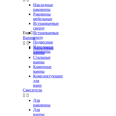
Накладные
раковины
Раковины
мебельные
Встраиваемые
сверху
Еще

Встраиваемые
снизу
Ванны
Подвесные


Напольные
Акриловые
раковины
ванны
Стальные
ванны
Каменные
ванны
Комплектующие
для
ванн
Смесители


Для
раковины
Для
ванны