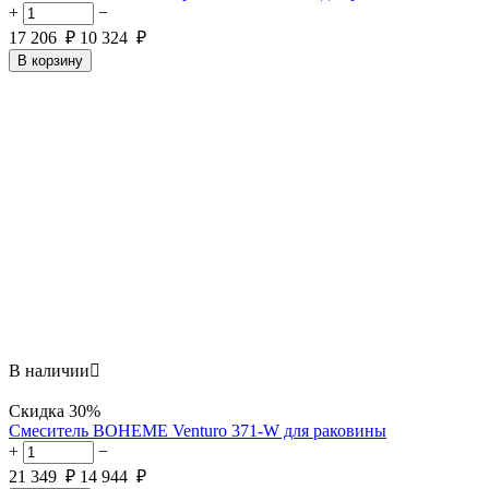
+
−
17 206
₽
10 324
₽
В корзину
В наличии

Скидка
30%
Смеситель BOHEME Venturo 371-W для раковины
+
−
21 349
₽
14 944
₽