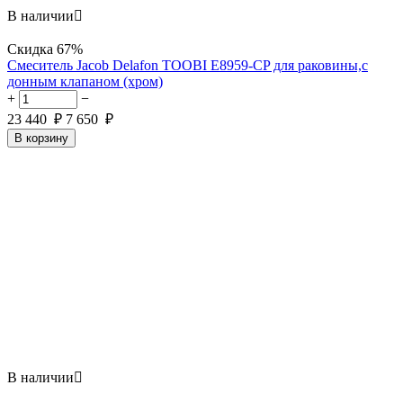
В наличии

Скидка
67%
Смеситель Jacob Delafon TOOBI E8959-CP для раковины,с
донным клапаном (хром)
+
−
23 440
₽
7 650
₽
В корзину
В наличии
