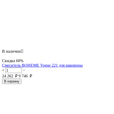
В наличии

Скидка
60%
Смеситель BOHEME Vogue 221 для раковины
+
−
24 262
₽
9 746
₽
В корзину