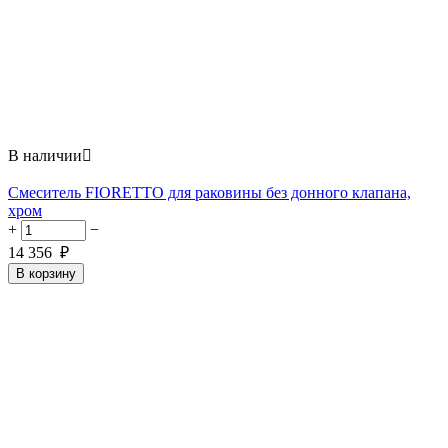
В наличии

Смеситель FIORETTO для раковины без донного клапана,
хром
+
−
14 356
₽
В корзину