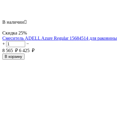
В наличии

Скидка
25%
Смеситель ADELL Azure Regular 15684514 для раковины
+
−
8 565
₽
6 425
₽
В корзину