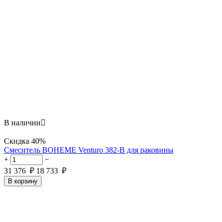
В наличии

Скидка
40%
Смеситель BOHEME Venturo 382-B для раковины
+
−
31 376
₽
18 733
₽
В корзину