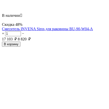
В наличии

Скидка
48%
Смеситель INVENA Siros для раковины BU-90-W04-A
+
−
17 103
₽
8 820
₽
В корзину