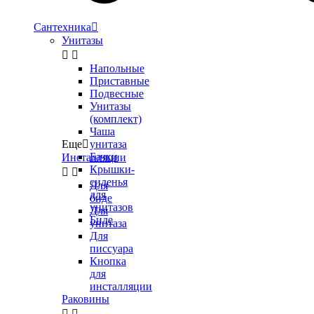
Сантехника

Унитазы


Напольные
Приставные
Подвесные
Унитазы
(комплект)
Чаша
Еще

унитаза
Бачки
Инсталляции
Крышки-


сиденья
Для
для
биде
унитазов
Для
Биде
унитаза
Для
писсуара
Кнопка
для
инсталляции
Раковины

