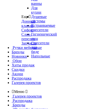
ванны
Для
кухни
Еще

Душевые
системы
Донный
Встраиваемые
клапан,
смесители
Сифон,
Гигиенический
Слив-
душ
перелив
Смесители
Запчасти
для
Ручки мебельные
биде
Бренды
Напольные
Новинки
Обои
Хиты продаж
Скидки
Акции
Распродажа
Галерея проектов

Меню

Галерея проектов
Распродажа
Бренды