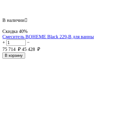
В наличии

Скидка
40%
Смеситель BOHEME Black 229-B для ванны
+
−
75 714
₽
45 428
₽
В корзину