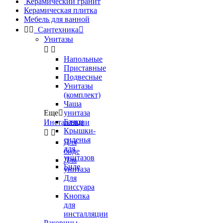
Керамический гранит
Керамическая плитка
Мебель для ванной


Сантехника

Унитазы


Напольные
Приставные
Подвесные
Унитазы
(комплект)
Чаша
Еще

унитаза
Бачки
Инсталляции
Крышки-


сиденья
Для
для
биде
унитазов
Для
Биде
унитаза
Для
писсуара
Кнопка
для
инсталляции
Раковины