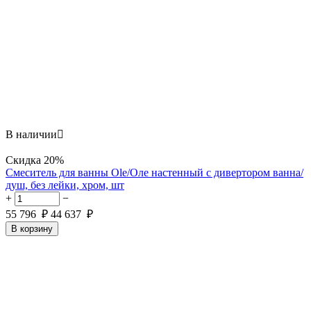
В наличии

Скидка
20%
Смеситель для ванны Ole/Оле настенный с дивертором ванна/
душ, без лейки, хром, шт
+
−
55 796
₽
44 637
₽
В корзину