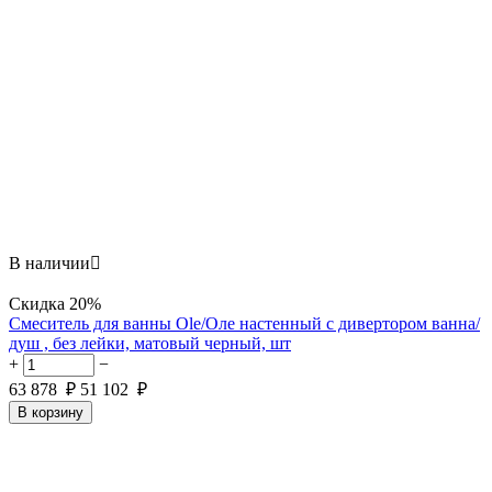
В наличии

Скидка
20%
Смеситель для ванны Ole/Оле настенный с дивертором ванна/
душ , без лейки, матовый черный, шт
+
−
63 878
₽
51 102
₽
В корзину