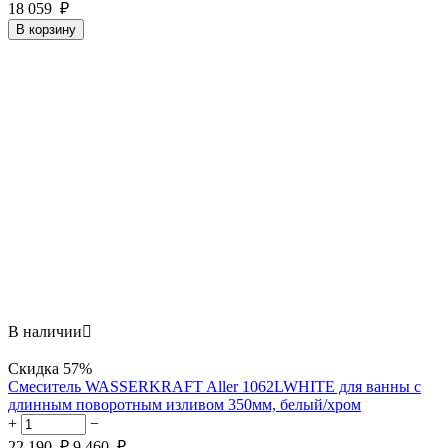
18 059
₽
В корзину
В наличии

Скидка
57%
Смеситель WASSERKRAFT Aller 1062LWHITE для ванны с
длинным поворотным изливом 350мм, белый/хром
+
−
22 190
₽
9 460
₽