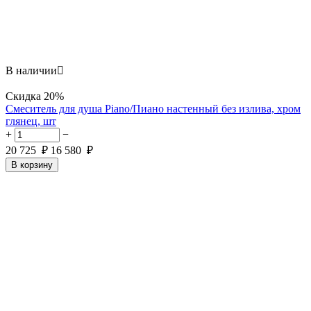
В наличии

Скидка
20%
Смеситель для душа Piano/Пиано настенный без излива, хром
глянец, шт
+
−
20 725
₽
16 580
₽
В корзину