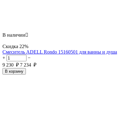
В наличии

Скидка
22%
Смеситель ADELL Rondo 15160501 для ванны и душа
+
−
9 230
₽
7 234
₽
В корзину