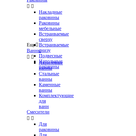


Накладные
раковины
Раковины
мебельные
Встраиваемые
сверху
Еще

Встраиваемые
снизу
Ванны
Подвесные


Напольные
Акриловые
раковины
ванны
Стальные
ванны
Каменные
ванны
Комплектующие
для
ванн
Смесители


Для
раковины
Для