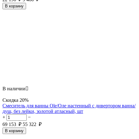
В корзину
В наличии

Скидка
20%
Смеситель для ванны Ole/Оле настенный с дивертором ванна/
душ, без лейки, золотой атласный, шт
+
−
69 153
₽
55 322
₽
В корзину