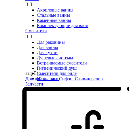


Акриловые ванны
Стальные ванны
Каменные ванны
Комплектующие для ванн
Смесители


Для раковины
Для ванны
Для кухни
Душевые системы
Встраиваемые смесители
Гигиенический душ
Еще

Смесители для биде
Напольные
Донный клапан, Сифон, Слив-перелив
Запчасти