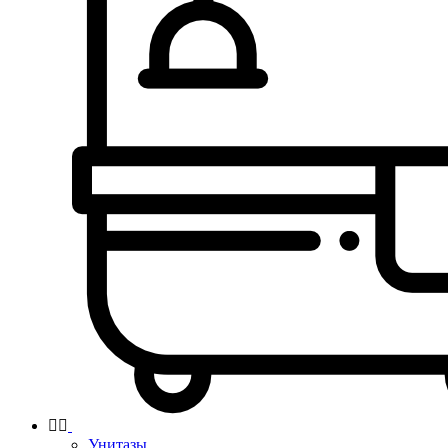


Унитазы