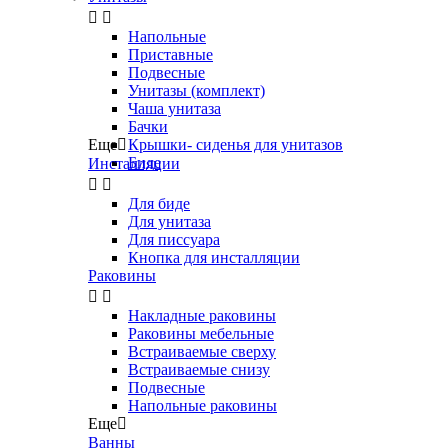


Напольные
Приставные
Подвесные
Унитазы (комплект)
Чаша унитаза
Бачки
Еще

Крышки- сиденья для унитазов
Биде
Инсталляции


Для биде
Для унитаза
Для писсуара
Кнопка для инсталляции
Раковины


Накладные раковины
Раковины мебельные
Встраиваемые сверху
Встраиваемые снизу
Подвесные
Напольные раковины
Еще

Ванны