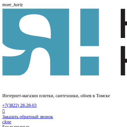
more_horiz
Интернет-магазин плитки, сантехники, обоев в Томске
+7(3822)
28-28-03

Заказать обратный звонок
close
Без выходных