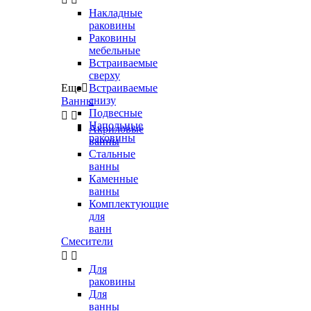
Накладные
раковины
Раковины
мебельные
Встраиваемые
сверху
Еще

Встраиваемые
снизу
Ванны
Подвесные


Напольные
Акриловые
раковины
ванны
Стальные
ванны
Каменные
ванны
Комплектующие
для
ванн
Смесители


Для
раковины
Для
ванны