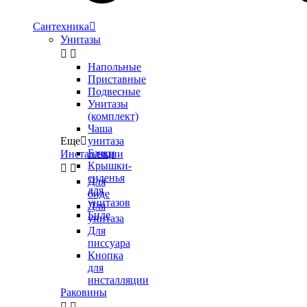
Сантехника

Унитазы


Напольные
Приставные
Подвесные
Унитазы
(комплект)
Чаша
Еще

унитаза
Бачки
Инсталляции
Крышки-


сиденья
Для
для
биде
унитазов
Для
Биде
унитаза
Для
писсуара
Кнопка
для
инсталляции
Раковины

