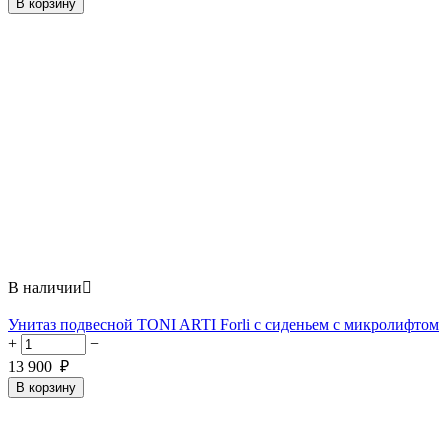
В корзину
В наличии

Унитаз подвесной TONI ARTI Forli с сиденьем с микролифтом
+
−
13 900
₽
В корзину