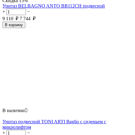
Скидка
15%
Унитаз BELBAGNO ANTO BB112CH подвесной
+
−
9 110
₽
7 744
₽
В корзину
В наличии

Унитаз подвесной TONI ARTI Baglio с сиденьем с
микролифтом
+
−