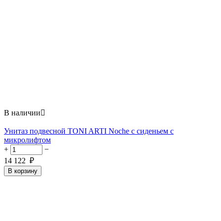
В наличии

Унитаз подвесной TONI ARTI Noche с сиденьем с
микролифтом
+
−
14 122
₽
В корзину