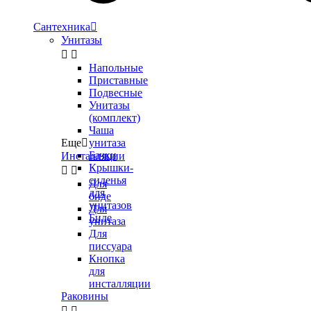
Сантехника

Унитазы


Напольные
Приставные
Подвесные
Унитазы
(комплект)
Чаша
Еще

унитаза
Бачки
Инсталляции
Крышки-


сиденья
Для
для
биде
унитазов
Для
Биде
унитаза
Для
писсуара
Кнопка
для
инсталляции
Раковины

