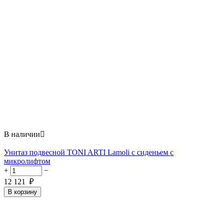
В наличии

Унитаз подвесной TONI ARTI Lamoli с сиденьем с
микролифтом
+
−
12 121
₽
В корзину