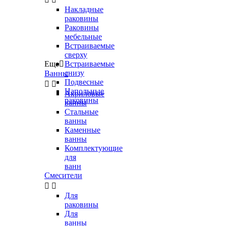
Накладные
раковины
Раковины
мебельные
Встраиваемые
сверху
Еще

Встраиваемые
снизу
Ванны
Подвесные


Напольные
Акриловые
раковины
ванны
Стальные
ванны
Каменные
ванны
Комплектующие
для
ванн
Смесители


Для
раковины
Для
ванны