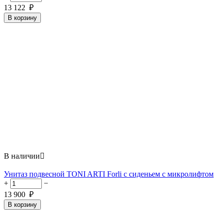
13 122
₽
В корзину
В наличии

Унитаз подвесной TONI ARTI Forli с сиденьем с микролифтом
+
−
13 900
₽
В корзину