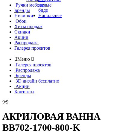
для
Ручки мебельные
биде
Бренды
Напольные
Новинки
Обои
Хиты продаж
Скидки
Акции
Распродажа
Галерея проектов

Меню

Галерея проектов
Распродажа
Бренды
3D дизайн бесплатно
Акции
Контакты
9/9
АКРИЛОВАЯ ВАННА
BB702-1700-800-K