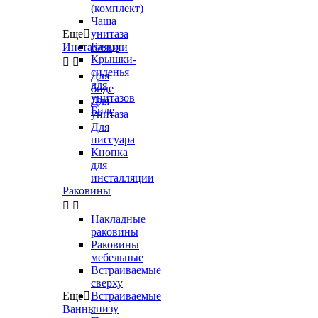
(комплект)
Чаша
Еще

унитаза
Бачки
Инсталляции
Крышки-


сиденья
Для
для
биде
унитазов
Для
Биде
унитаза
Для
писсуара
Кнопка
для
инсталляции
Раковины


Накладные
раковины
Раковины
мебельные
Встраиваемые
сверху
Еще

Встраиваемые
снизу
Ванны