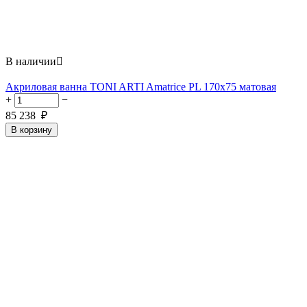
В наличии

Акриловая ванна TONI ARTI Amatrice PL 170x75 матовая
+
−
85 238
₽
В корзину