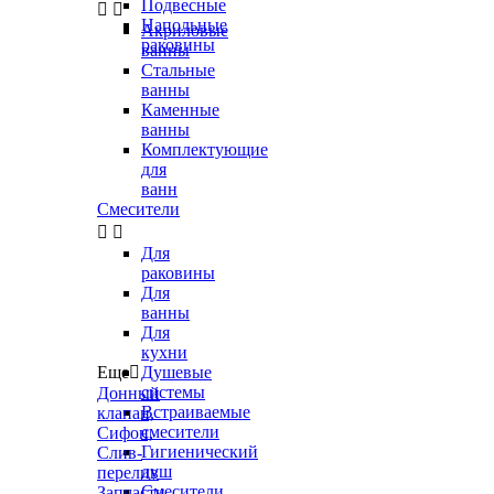
Подвесные


Напольные
Акриловые
раковины
ванны
Стальные
ванны
Каменные
ванны
Комплектующие
для
ванн
Смесители


Для
раковины
Для
ванны
Для
кухни
Еще

Душевые
системы
Донный
Встраиваемые
клапан,
смесители
Сифон,
Гигиенический
Слив-
душ
перелив
Смесители
Запчасти