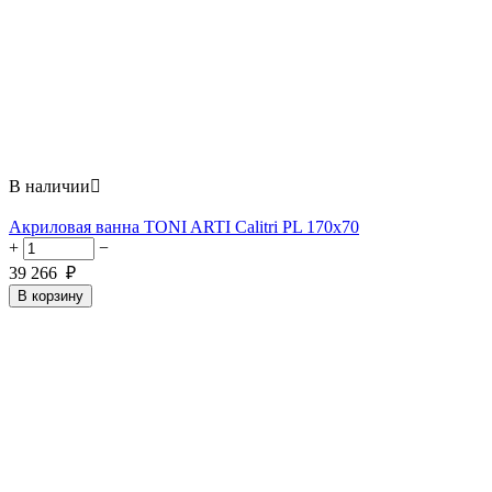
В наличии

Акриловая ванна TONI ARTI Calitri PL 170x70
+
−
39 266
₽
В корзину