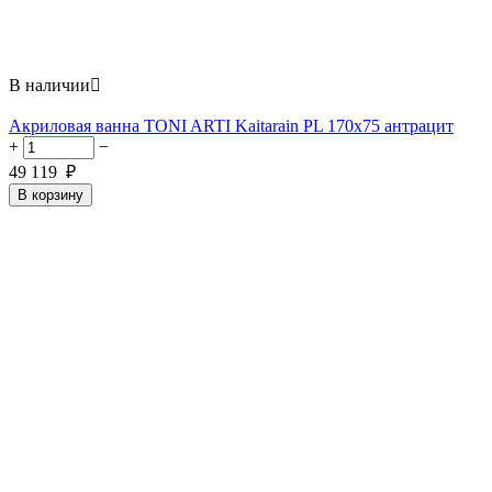
В наличии

Акриловая ванна TONI ARTI Kaitarain PL 170x75 антрацит
+
−
49 119
₽
В корзину