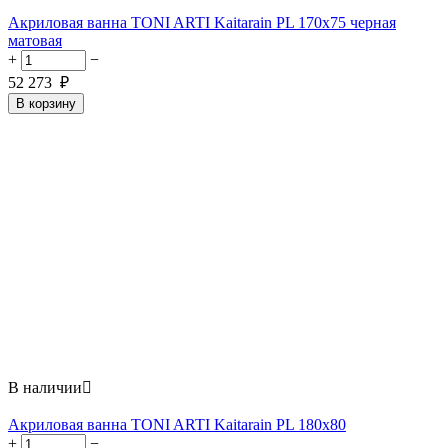
Акриловая ванна TONI ARTI Kaitarain PL 170x75 черная
матовая
+
−
52 273
₽
В корзину
В наличии

Акриловая ванна TONI ARTI Kaitarain PL 180x80
+
−