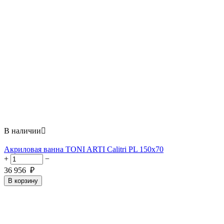
В наличии

Акриловая ванна TONI ARTI Calitri PL 150x70
+
−
36 956
₽
В корзину