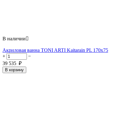
В наличии

Акриловая ванна TONI ARTI Kaitarain PL 170x75
+
−
39 535
₽
В корзину