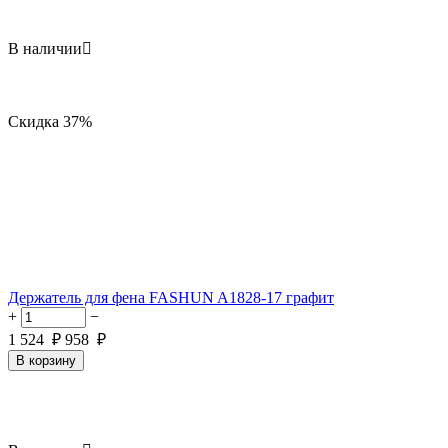
В наличии

Скидка
37%
Держатель для фена FASHUN A1828-17 графит
+
−
1 524
₽
958
₽
В корзину