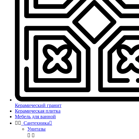
Керамический гранит
Керамическая плитка
Мебель для ванной


Сантехника

Унитазы

