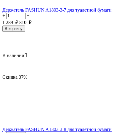
Держатель FASHUN A1803-3-7 для туалетной бумаги
+
−
1 289
₽
810
₽
В корзину
В наличии

Скидка
37%
Держатель FASHUN A1803-3-8 для туалетной бумаги