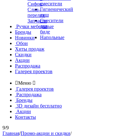
смесители
Сифон,
Гигиенический
Слив-
душ
перелив
Смесители
Запчасти
для
Ручки мебельные
биде
Бренды
Напольные
Новинки
Обои
Хиты продаж
Скидки
Акции
Распродажа
Галерея проектов

Меню

Галерея проектов
Распродажа
Бренды
3D дизайн бесплатно
Акции
Контакты
9/9
Главная
/
Промо-акции и скидки
/