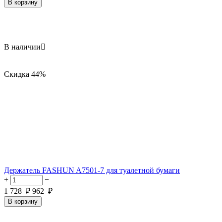
В корзину
В наличии

Скидка
44%
Держатель FASHUN A7501-7 для туалетной бумаги
+
−
1 728
₽
962
₽
В корзину