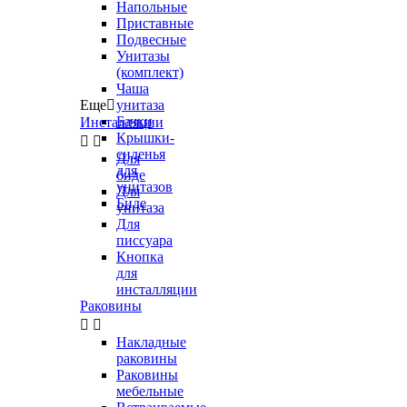
Напольные
Приставные
Подвесные
Унитазы
(комплект)
Чаша
Еще

унитаза
Бачки
Инсталляции
Крышки-


сиденья
Для
для
биде
унитазов
Для
Биде
унитаза
Для
писсуара
Кнопка
для
инсталляции
Раковины


Накладные
раковины
Раковины
мебельные