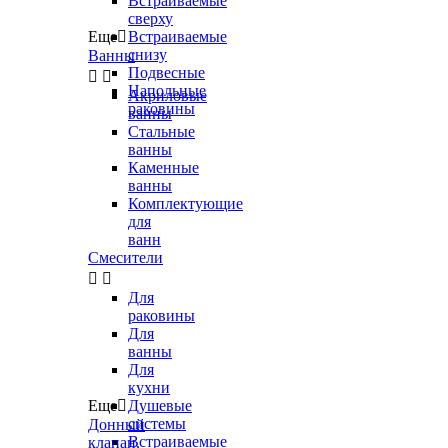
Встраиваемые
сверху
Еще

Встраиваемые
снизу
Ванны
Подвесные


Напольные
Акриловые
раковины
ванны
Стальные
ванны
Каменные
ванны
Комплектующие
для
ванн
Смесители


Для
раковины
Для
ванны
Для
кухни
Еще

Душевые
системы
Донный
Встраиваемые
клапан,