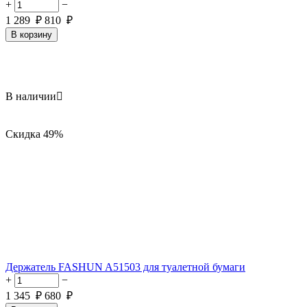
+
−
1 289
₽
810
₽
В корзину
В наличии

Скидка
49%
Держатель FASHUN A51503 для туалетной бумаги
+
−
1 345
₽
680
₽