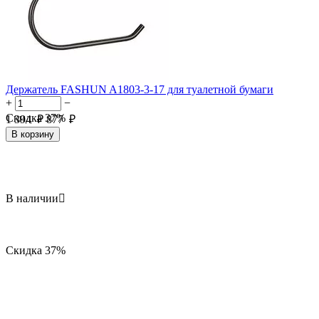
Держатель FASHUN A1803-3-17 для туалетной бумаги
+
−
Скидка
37%
1 394
₽
877
₽
В корзину
В наличии

Скидка
37%