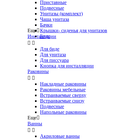
Приставные
Подвесные
Унитазы (комплект)
Чаша унитаза
Бачки
Еще

Крышки- сиденья для унитазов
Биде
Инсталляции


Для биде
Для унитаза
Для писсуара
Кнопка для инсталляции
Раковины


Накладные раковины
Раковины мебельные
Встраиваемые сверху
Встраиваемые снизу
Подвесные
Напольные раковины
Еще

Ванны


Акриловые ванны