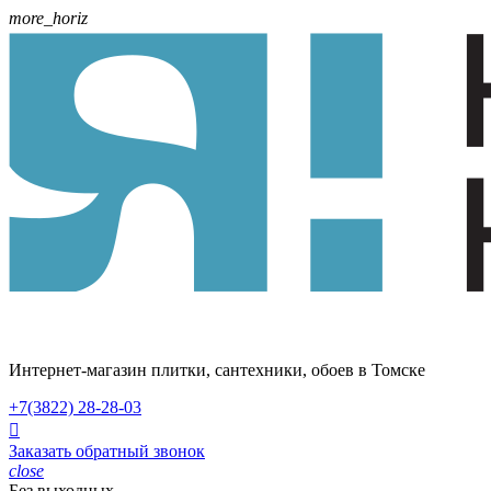
more_horiz
Интернет-магазин плитки, сантехники, обоев в Томске
+7(3822)
28-28-03

Заказать обратный звонок
close
Без выходных