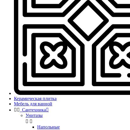
Керамическая плитка
Мебель для ванной


Сантехника

Унитазы


Напольные