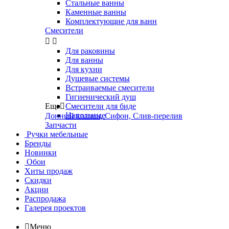
Стальные ванны
Каменные ванны
Комплектующие для ванн
Смесители


Для раковины
Для ванны
Для кухни
Душевые системы
Встраиваемые смесители
Гигиенический душ
Еще

Смесители для биде
Напольные
Донный клапан, Сифон, Слив-перелив
Запчасти
Ручки мебельные
Бренды
Новинки
Обои
Хиты продаж
Скидки
Акции
Распродажа
Галерея проектов

Меню