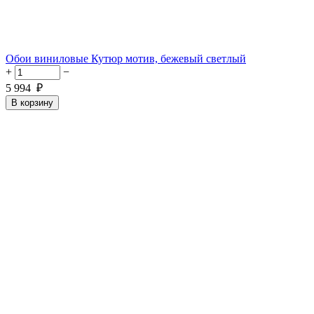
Обои виниловые Кутюр мотив, бежевый светлый
+
−
5 994
₽
В корзину