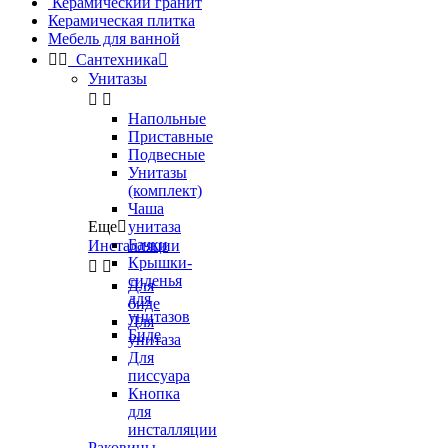
Керамический гранит
Керамическая плитка
Мебель для ванной


Сантехника

Унитазы


Напольные
Приставные
Подвесные
Унитазы
(комплект)
Чаша
Еще

унитаза
Бачки
Инсталляции
Крышки-


сиденья
Для
для
биде
унитазов
Для
Биде
унитаза
Для
писсуара
Кнопка
для
инсталляции
Раковины