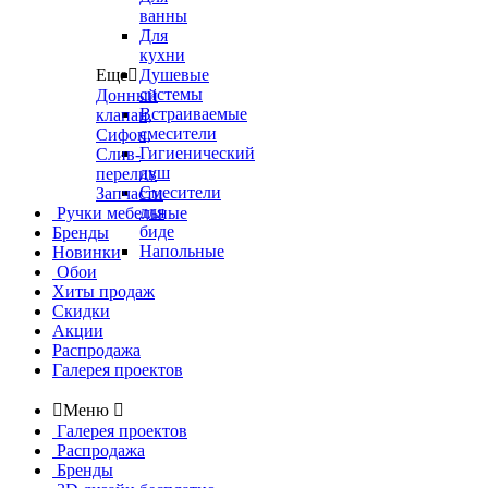
ванны
Для
кухни
Еще

Душевые
системы
Донный
Встраиваемые
клапан,
смесители
Сифон,
Гигиенический
Слив-
душ
перелив
Смесители
Запчасти
для
Ручки мебельные
биде
Бренды
Напольные
Новинки
Обои
Хиты продаж
Скидки
Акции
Распродажа
Галерея проектов

Меню

Галерея проектов
Распродажа
Бренды