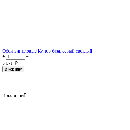
Обои виниловые Кутюр база, серый светлый
+
−
5 671
₽
В корзину
В наличии
