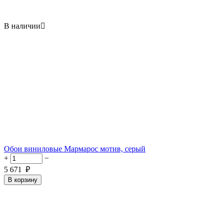
В наличии

Обои виниловые Мармарос мотив, серый
+
−
5 671
₽
В корзину