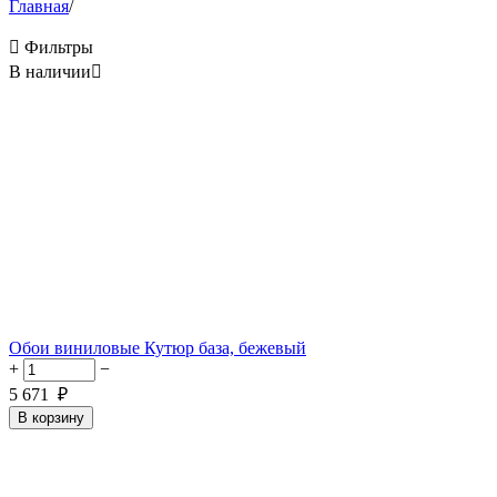
Главная
/

Фильтры
В наличии

Обои виниловые Кутюр база, бежевый
+
−
5 671
₽
В корзину