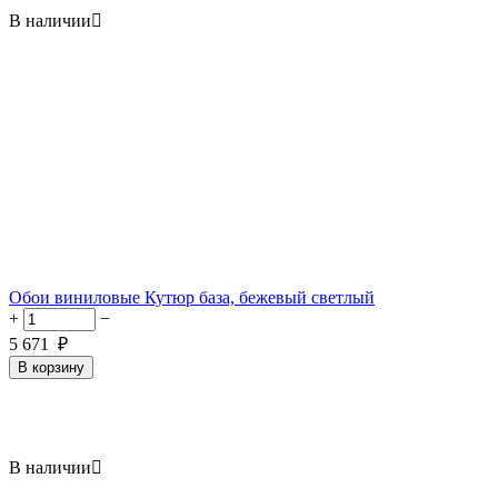
В наличии

Обои виниловые Кутюр база, бежевый светлый
+
−
5 671
₽
В корзину
В наличии
