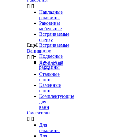


Накладные
раковины
Раковины
мебельные
Встраиваемые
сверху
Еще

Встраиваемые
снизу
Ванны
Подвесные


Напольные
Акриловые
раковины
ванны
Стальные
ванны
Каменные
ванны
Комплектующие
для
ванн
Смесители


Для
раковины
Для