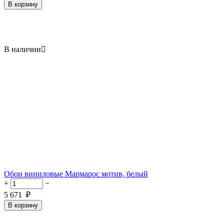
В корзину
В наличии

Обои виниловые Мармарос мотив, белый
+
−
5 671
₽
В корзину