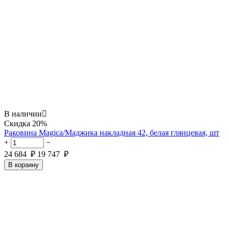
В наличии

Скидка
20%
Раковина Magica/Маджика накладная 42, белая глянцевая, шт
+
−
24 684
₽
19 747
₽
В корзину