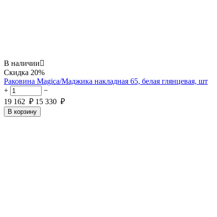
В наличии

Скидка
20%
Раковина Magica/Маджика накладная 65, белая глянцевая, шт
+
−
19 162
₽
15 330
₽
В корзину