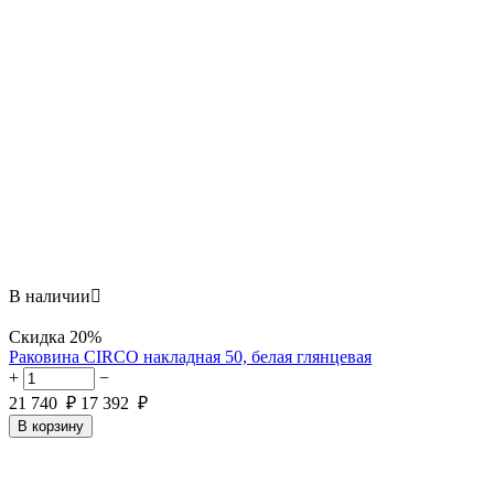
В наличии

Скидка
20%
Раковина CIRCO накладная 50, белая глянцевая
+
−
21 740
₽
17 392
₽
В корзину