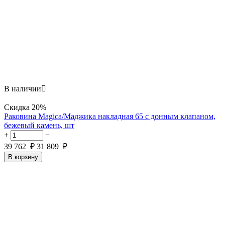
В наличии

Скидка
20%
Раковина Magica/Маджика накладная 65 с донным клапаном,
бежевый камень, шт
+
−
39 762
₽
31 809
₽
В корзину