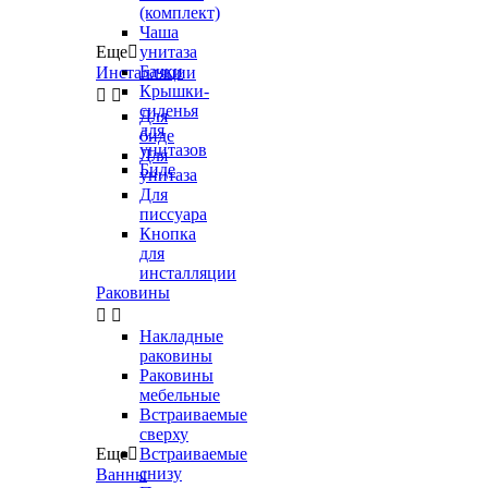
(комплект)
Чаша
Еще

унитаза
Бачки
Инсталляции
Крышки-


сиденья
Для
для
биде
унитазов
Для
Биде
унитаза
Для
писсуара
Кнопка
для
инсталляции
Раковины


Накладные
раковины
Раковины
мебельные
Встраиваемые
сверху
Еще

Встраиваемые
снизу
Ванны