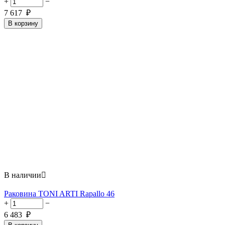
+
−
7 617
₽
В корзину
В наличии

Раковина TONI ARTI Rapallo 46
+
−
6 483
₽