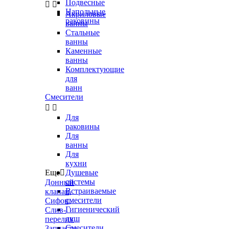
Подвесные


Напольные
Акриловые
раковины
ванны
Стальные
ванны
Каменные
ванны
Комплектующие
для
ванн
Смесители


Для
раковины
Для
ванны
Для
кухни
Еще

Душевые
системы
Донный
Встраиваемые
клапан,
смесители
Сифон,
Гигиенический
Слив-
душ
перелив
Смесители
Запчасти