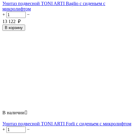
Унитаз подвесной TONI ARTI Baglio с сиденьем с
микролифтом
+
−
13 122
₽
В корзину
В наличии

Унитаз подвесной TONI ARTI Forli с сиденьем с микролифтом
+
−