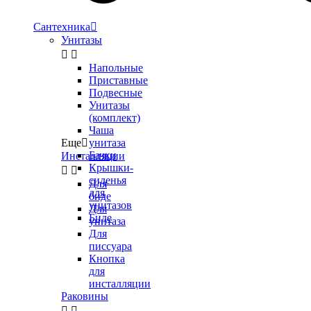
Сантехника

Унитазы


Напольные
Приставные
Подвесные
Унитазы
(комплект)
Чаша
Еще

унитаза
Бачки
Инсталляции
Крышки-


сиденья
Для
для
биде
унитазов
Для
Биде
унитаза
Для
писсуара
Кнопка
для
инсталляции
Раковины

