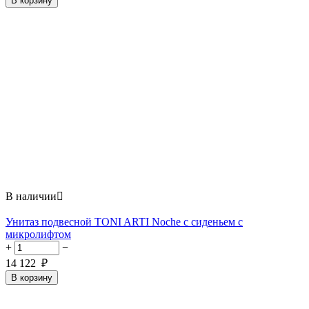
В корзину
В наличии

Унитаз подвесной TONI ARTI Noche с сиденьем с
микролифтом
+
−
14 122
₽
В корзину