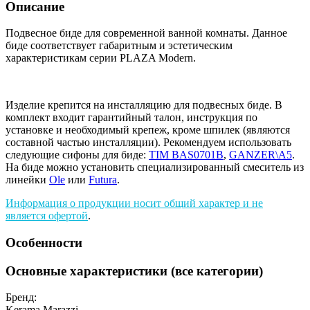
Описание
Подвесное биде для современной ванной комнаты. Данное
биде соответствует габаритным и эстетическим
характеристикам серии PLAZA Modern.
Изделие крепится на инсталляцию для подвесных биде. В
комплект входит гарантийный талон, инструкция по
установке и необходимый крепеж, кроме шпилек (являются
составной частью инсталляции). Рекомендуем использовать
следующие сифоны для биде:
TIM BAS0701B
,
GANZER\A5
.
На биде можно установить специализированный смеситель из
линейки
Ole
или
Futura
.
Информация о продукции носит общий характер и не
является офертой
.
Особенности
Основные характеристики (все категории)
Бренд:
Kerama Marazzi