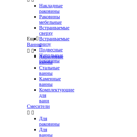
Накладные
раковины
Раковины
мебельные
Встраиваемые
сверху
Еще

Встраиваемые
снизу
Ванны
Подвесные


Напольные
Акриловые
раковины
ванны
Стальные
ванны
Каменные
ванны
Комплектующие
для
ванн
Смесители


Для
раковины
Для
ванны