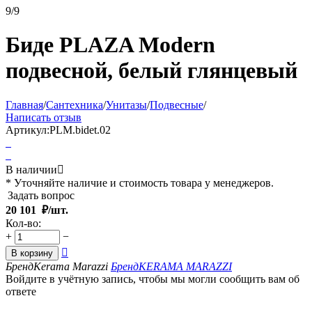
9/9
Биде PLAZA Modern
подвесной, белый глянцевый
Главная
/
Сантехника
/
Унитазы
/
Подвесные
/
Написать отзыв
Артикул:
PLM.bidet.02
В наличии

* Уточняйте наличие и стоимость товара у менеджеров.
Задать вопрос
20 101
₽/шт.
Кол-во:
+
−

В корзину
Бренд
Kerama Marazzi
Бренд
KERAMA MARAZZI
Войдите в учётную запись, чтобы мы могли сообщить вам об
ответе