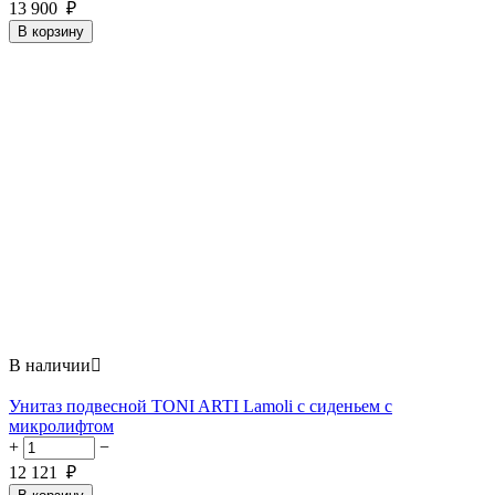
13 900
₽
В корзину
В наличии

Унитаз подвесной TONI ARTI Lamoli с сиденьем с
микролифтом
+
−
12 121
₽