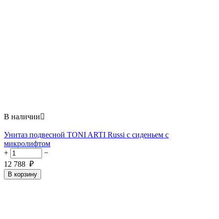
В наличии

Унитаз подвесной TONI ARTI Russi с сиденьем с
микролифтом
+
−
12 788
₽
В корзину