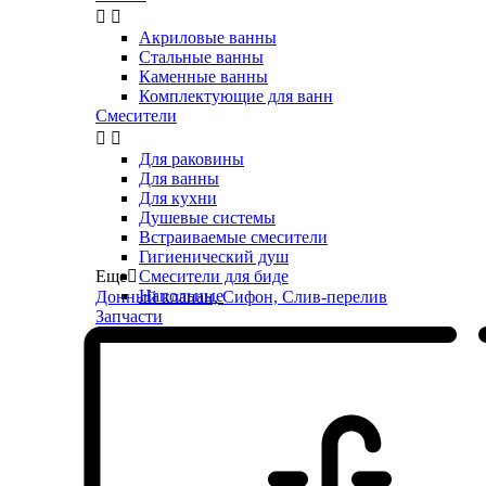


Акриловые ванны
Стальные ванны
Каменные ванны
Комплектующие для ванн
Смесители


Для раковины
Для ванны
Для кухни
Душевые системы
Встраиваемые смесители
Гигиенический душ
Еще

Смесители для биде
Напольные
Донный клапан, Сифон, Слив-перелив
Запчасти