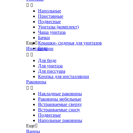


Напольные
Приставные
Подвесные
Унитазы (комплект)
Чаша унитаза
Бачки
Еще

Крышки- сиденья для унитазов
Биде
Инсталляции


Для биде
Для унитаза
Для писсуара
Кнопка для инсталляции
Раковины


Накладные раковины
Раковины мебельные
Встраиваемые сверху
Встраиваемые снизу
Подвесные
Напольные раковины
Еще

Ванны