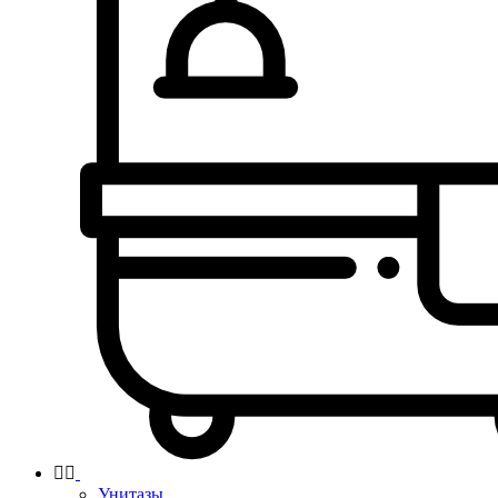


Унитазы