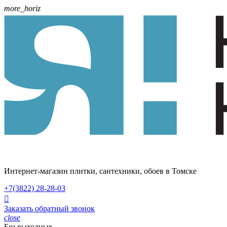
more_horiz
Интернет-магазин плитки, сантехники, обоев в Томске
+7(3822)
28-28-03

Заказать обратный звонок
close
Без выходных