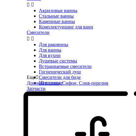


Акриловые ванны
Стальные ванны
Каменные ванны
Комплектующие для ванн
Смесители


Для раковины
Для ванны
Для кухни
Душевые системы
Встраиваемые смесители
Гигиенический душ
Еще

Смесители для биде
Напольные
Донный клапан, Сифон, Слив-перелив
Запчасти