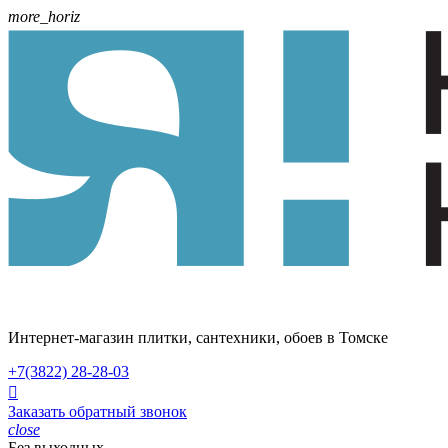
more_horiz
Интернет-магазин плитки, сантехники, обоев в Томске
+7(3822)
28-28-03

Заказать обратный звонок
close
Без выходных