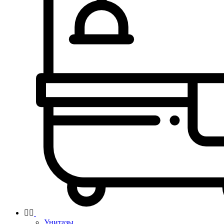


Унитазы