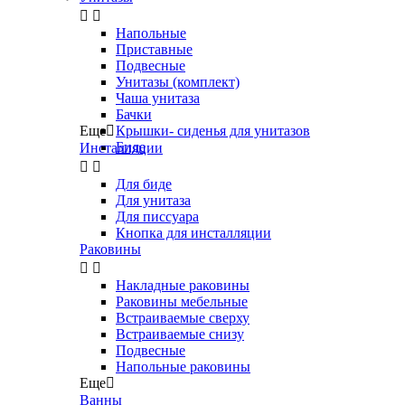


Напольные
Приставные
Подвесные
Унитазы (комплект)
Чаша унитаза
Бачки
Еще

Крышки- сиденья для унитазов
Биде
Инсталляции


Для биде
Для унитаза
Для писсуара
Кнопка для инсталляции
Раковины


Накладные раковины
Раковины мебельные
Встраиваемые сверху
Встраиваемые снизу
Подвесные
Напольные раковины
Еще

Ванны