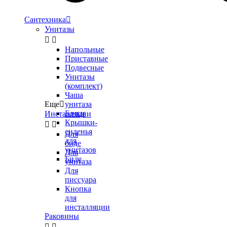
Сантехника

Унитазы


Напольные
Приставные
Подвесные
Унитазы
(комплект)
Чаша
Еще

унитаза
Бачки
Инсталляции
Крышки-


сиденья
Для
для
биде
унитазов
Для
Биде
унитаза
Для
писсуара
Кнопка
для
инсталляции
Раковины

