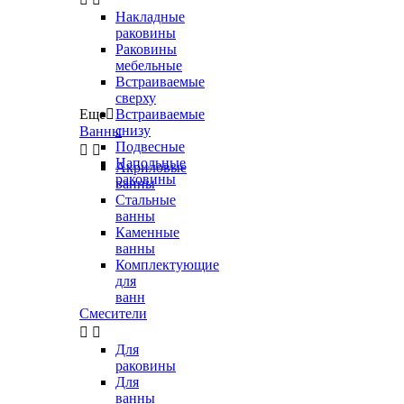
Накладные
раковины
Раковины
мебельные
Встраиваемые
сверху
Еще

Встраиваемые
снизу
Ванны
Подвесные


Напольные
Акриловые
раковины
ванны
Стальные
ванны
Каменные
ванны
Комплектующие
для
ванн
Смесители


Для
раковины
Для
ванны