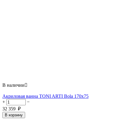
В наличии

Акриловая ванна TONI ARTI Bola 170x75
+
−
32 359
₽
В корзину