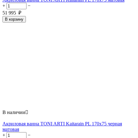
+
−
51 995
₽
В корзину
В наличии

Акриловая ванна TONI ARTI Kaitarain PL 170x75 черная
матовая
+
−