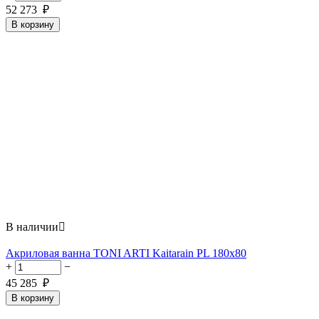
52 273
₽
В корзину
В наличии

Акриловая ванна TONI ARTI Kaitarain PL 180x80
+
−
45 285
₽
В корзину