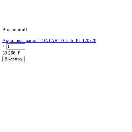
В наличии

Акриловая ванна TONI ARTI Calitri PL 170x70
+
−
39 266
₽
В корзину