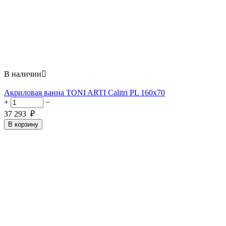
В наличии

Акриловая ванна TONI ARTI Calitri PL 160x70
+
−
37 293
₽
В корзину