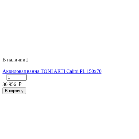
В наличии

Акриловая ванна TONI ARTI Calitri PL 150x70
+
−
36 956
₽
В корзину