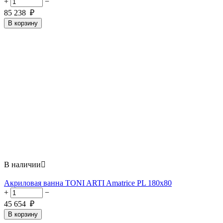
+
−
85 238
₽
В корзину
В наличии

Акриловая ванна TONI ARTI Amatrice PL 180x80
+
−
45 654
₽
В корзину