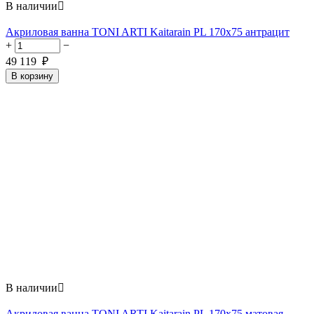
В наличии

Акриловая ванна TONI ARTI Kaitarain PL 170x75 антрацит
+
−
49 119
₽
В корзину
В наличии

Акриловая ванна TONI ARTI Kaitarain PL 170x75 матовая