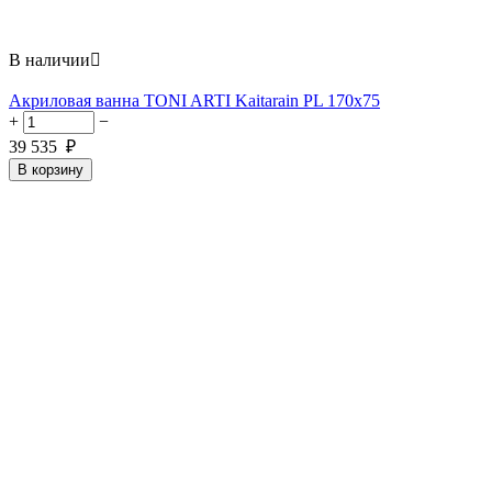
В наличии

Акриловая ванна TONI ARTI Kaitarain PL 170x75
+
−
39 535
₽
В корзину