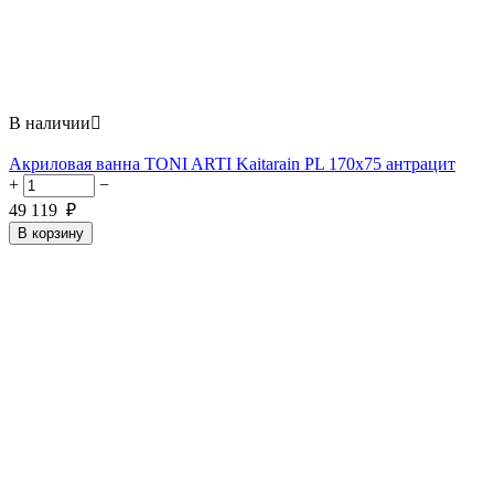
В наличии

Акриловая ванна TONI ARTI Kaitarain PL 170x75 антрацит
+
−
49 119
₽
В корзину