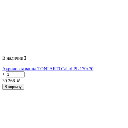
В наличии

Акриловая ванна TONI ARTI Calitri PL 170x70
+
−
39 266
₽
В корзину