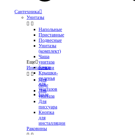
Сантехника

Унитазы


Напольные
Приставные
Подвесные
Унитазы
(комплект)
Чаша
Еще

унитаза
Бачки
Инсталляции
Крышки-


сиденья
Для
для
биде
унитазов
Для
Биде
унитаза
Для
писсуара
Кнопка
для
инсталляции
Раковины

