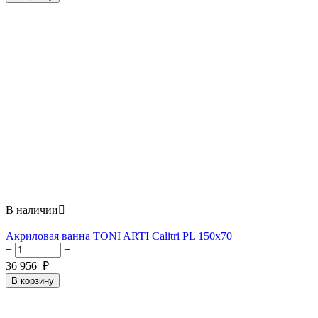
В наличии

Акриловая ванна TONI ARTI Calitri PL 150x70
+
−
36 956
₽
В корзину