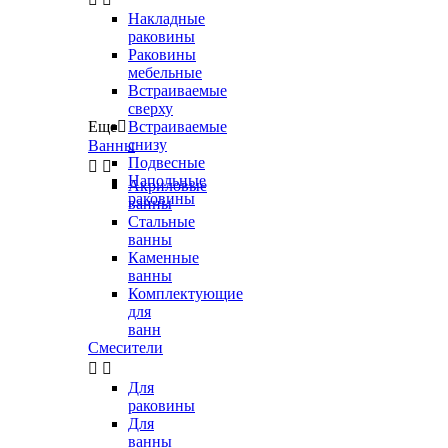
Накладные
раковины
Раковины
мебельные
Встраиваемые
сверху
Еще

Встраиваемые
снизу
Ванны
Подвесные


Напольные
Акриловые
раковины
ванны
Стальные
ванны
Каменные
ванны
Комплектующие
для
ванн
Смесители


Для
раковины
Для
ванны