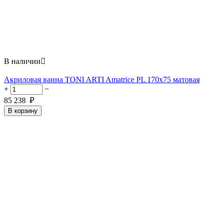
В наличии

Акриловая ванна TONI ARTI Amatrice PL 170x75 матовая
+
−
85 238
₽
В корзину