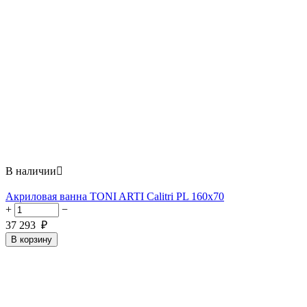
В наличии

Акриловая ванна TONI ARTI Calitri PL 160x70
+
−
37 293
₽
В корзину