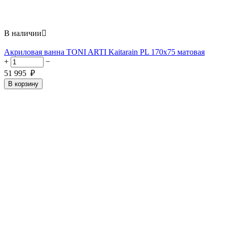
В наличии

Акриловая ванна TONI ARTI Kaitarain PL 170x75 матовая
+
−
51 995
₽
В корзину