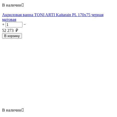
В наличии

Акриловая ванна TONI ARTI Kaitarain PL 170x75 черная
матовая
+
−
52 273
₽
В корзину
В наличии
