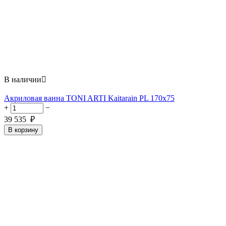
В наличии

Акриловая ванна TONI ARTI Kaitarain PL 170x75
+
−
39 535
₽
В корзину