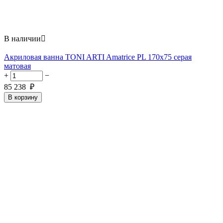
В наличии

Акриловая ванна TONI ARTI Amatrice PL 170x75 серая
матовая
+
−
85 238
₽
В корзину