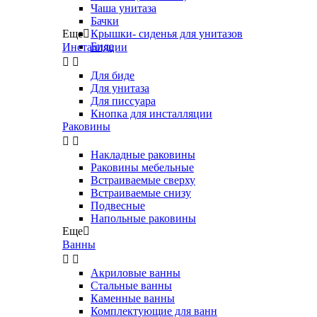
Чаша унитаза
Бачки
Еще

Крышки- сиденья для унитазов
Биде
Инсталляции


Для биде
Для унитаза
Для писсуара
Кнопка для инсталляции
Раковины


Накладные раковины
Раковины мебельные
Встраиваемые сверху
Встраиваемые снизу
Подвесные
Напольные раковины
Еще

Ванны


Акриловые ванны
Стальные ванны
Каменные ванны
Комплектующие для ванн