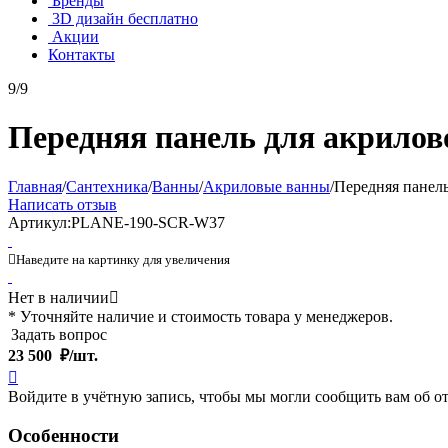
Бренды
3D дизайн бесплатно
Акции
Контакты
9/9
Передняя панель для акрило
Главная
/
Сантехника
/
Ванны
/
Акриловые ванны
/
Передняя панел
Написать отзыв
Артикул:
PLANE-190-SCR-W37

Наведите на картинку для увеличения
Нет в наличии

* Уточняйте наличие и стоимость товара у менеджеров.
Задать вопрос
23 500
₽/шт.

Войдите в учётную запись, чтобы мы могли сообщить вам об о
Особенности