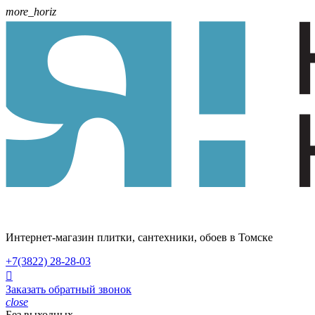
more_horiz
Интернет-магазин плитки, сантехники, обоев в Томске
+7(3822)
28-28-03

Заказать обратный звонок
close
Без выходных