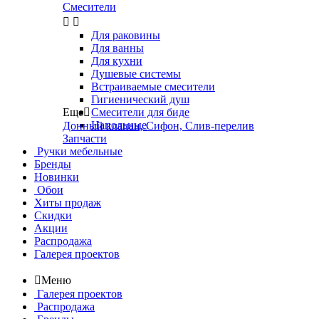
Смесители


Для раковины
Для ванны
Для кухни
Душевые системы
Встраиваемые смесители
Гигиенический душ
Еще

Смесители для биде
Напольные
Донный клапан, Сифон, Слив-перелив
Запчасти
Ручки мебельные
Бренды
Новинки
Обои
Хиты продаж
Скидки
Акции
Распродажа
Галерея проектов

Меню
Галерея проектов
Распродажа