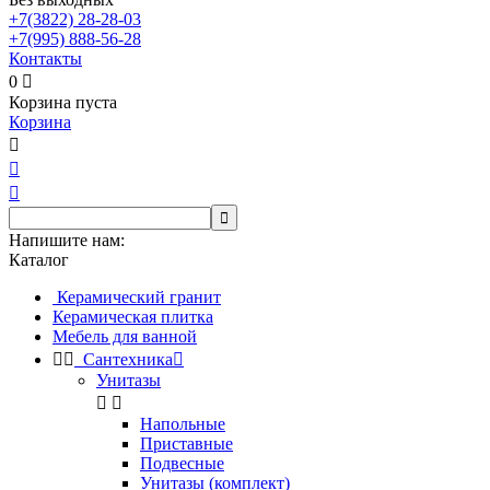
+7(3822)
28-28-03
+7(995)
888-56-28
Контакты
0

Корзина пуста
Корзина




Напишите нам:
Каталог
Керамический гранит
Керамическая плитка
Мебель для ванной


Сантехника

Унитазы


Напольные
Приставные
Подвесные
Унитазы (комплект)