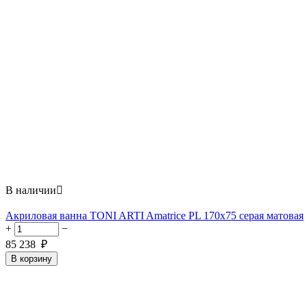
В наличии

Акриловая ванна TONI ARTI Amatrice PL 170x75 серая матовая
+
−
85 238
₽
В корзину