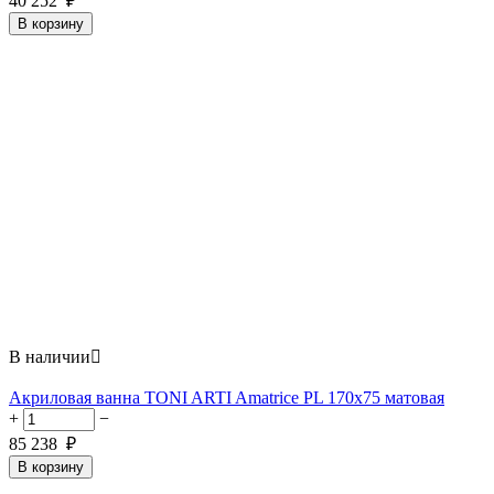
40 252
₽
В корзину
В наличии

Акриловая ванна TONI ARTI Amatrice PL 170x75 матовая
+
−
85 238
₽
В корзину