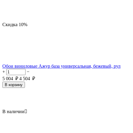
Скидка
10%
Обои виниловые Ажур база универсальная, бежевый, рул
+
−
5 004
₽
4 504
₽
В корзину
В наличии
