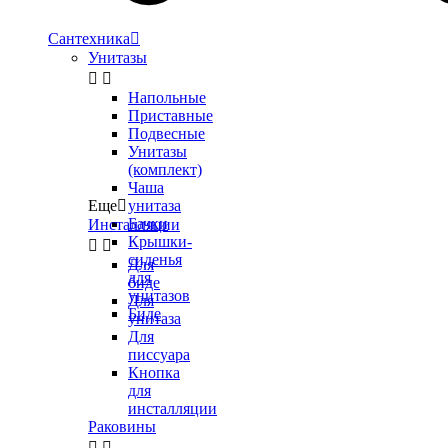
Сантехника

Унитазы


Напольные
Приставные
Подвесные
Унитазы
(комплект)
Чаша
Еще

унитаза
Бачки
Инсталляции
Крышки-


сиденья
Для
для
биде
унитазов
Для
Биде
унитаза
Для
писсуара
Кнопка
для
инсталляции
Раковины

