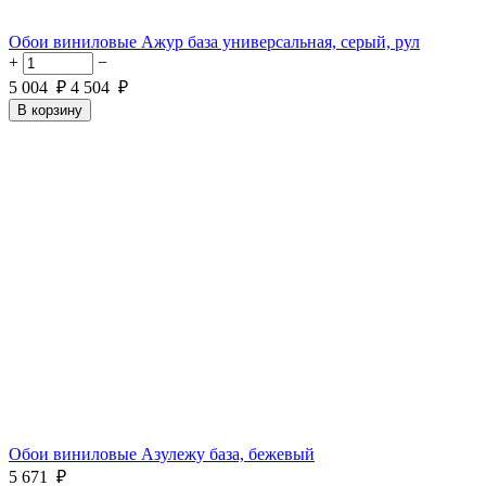
Обои виниловые Ажур база универсальная, серый, рул
+
−
5 004
₽
4 504
₽
В корзину
Обои виниловые Азулежу база, бежевый
5 671
₽