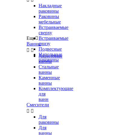
Накладные
раковины
Раковины
мебельные
Встраиваемые
сверху
Еще

Встраиваемые
снизу
Ванны
Подвесные


Напольные
Акриловые
раковины
ванны
Стальные
ванны
Каменные
ванны
Комплектующие
для
ванн
Смесители


Для
раковины
Для
ванны