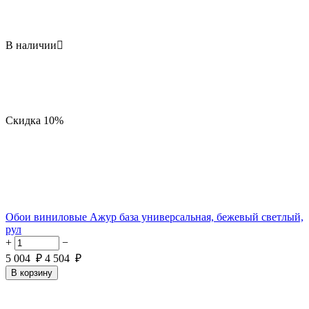
В наличии

Скидка
10%
Обои виниловые Ажур база универсальная, бежевый светлый,
рул
+
−
5 004
₽
4 504
₽
В корзину