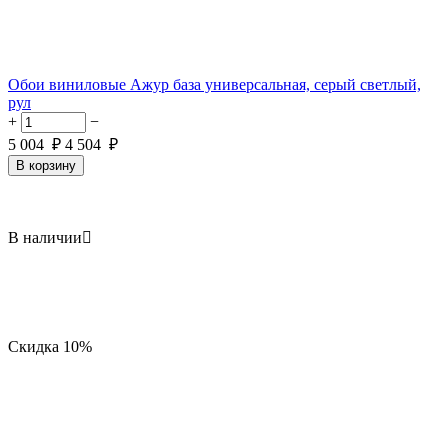
Обои виниловые Ажур база универсальная, серый светлый,
рул
+
−
5 004
₽
4 504
₽
В корзину
В наличии

Скидка
10%