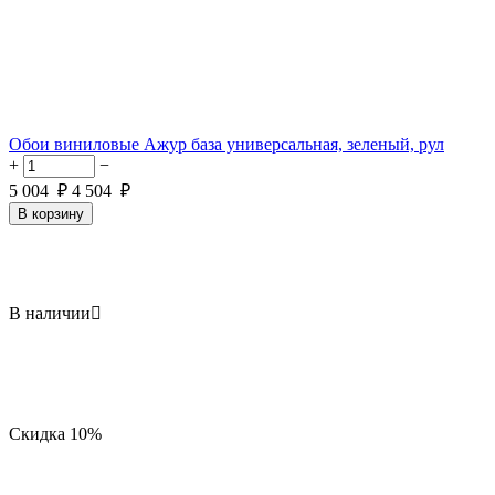
Обои виниловые Ажур база универсальная, зеленый, рул
+
−
5 004
₽
4 504
₽
В корзину
В наличии

Скидка
10%